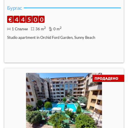
Бургас
€
4
4
5
0
0
2
2
1 Спални
36 m
0 m
Studio apartment in Orchid Ford Garden, Sunny Beach