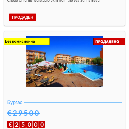
Cheap Unfurnished studio 3km from the sea Sunny Beach
ПРОДАДЕН
Без комисионна
Бургас
€29500
€
2
5
0
0
0