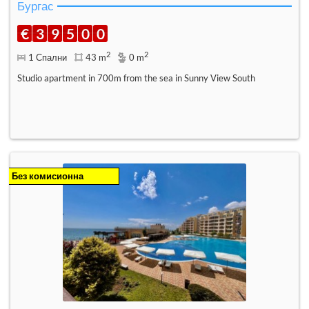
Бургас
€
3
9
5
0
0
2
2
1 Спални
43 m
0 m
Studio apartment in 700m from the sea in Sunny View South
Без комисионна