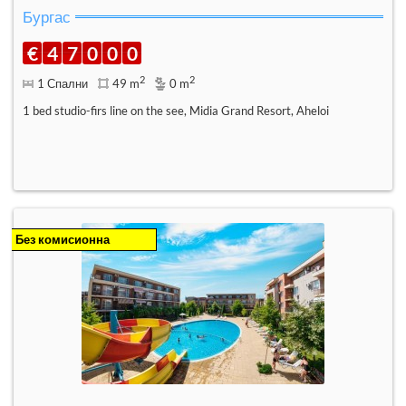
Бургас
€
4
7
0
0
0
2
2
1 Спални
49 m
0 m
1 bed studio-firs line on the see, Midia Grand Resort, Aheloi
Без комисионна