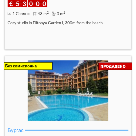
€
5
3
0
0
0
2
2
1 Спални
43 m
0 m
Cozy studio in Elitonya Garden I, 300m from the beach
Без комисионна
Бургас