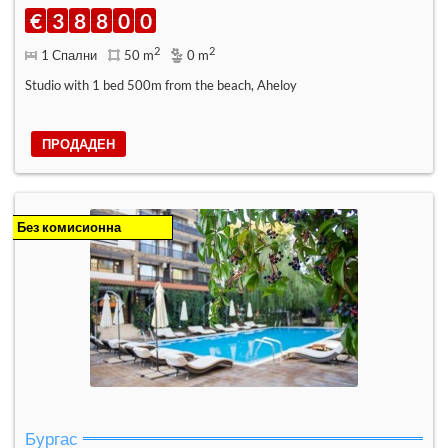
€
3
8
8
0
0
2
2
1 Спални
50 m
0 m
Studio with 1 bed 500m from the beach, Aheloy
ПРОДАДЕН
Без комисионна
Бургас