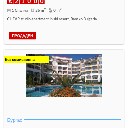
€
2
1
0
0
0
2
2
1 Спални
26 m
0 m
CHEAP studio apartment in ski resort, Bansko Bulgaria
ПРОДАДЕН
Без комисионна
Бургас