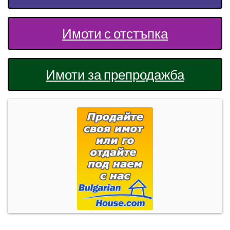
Имоти с отстъпка
Имоти за препродажба