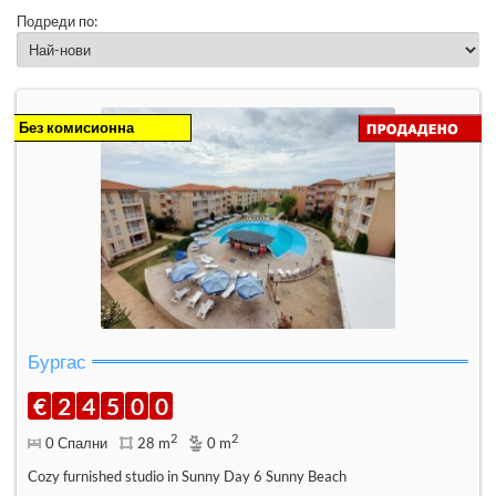
Подреди по:
Без комисионна
Бургас
€
2
4
5
0
0
2
2
0 Спални
28 m
0 m
Cozy furnished studio in Sunny Day 6 Sunny Beach