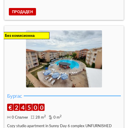
ПРОДАДЕН
Без комисионна
Бургас
€
2
4
5
0
0
2
2
0 Спални
28 m
0 m
Cozy studio apartment in Sunny Day 6 complex UNFURNISHED