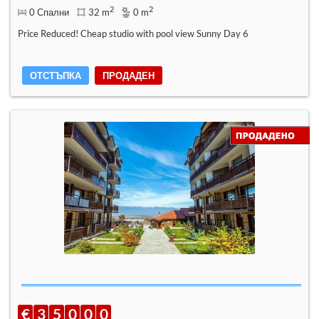
2
2
0 Спални
32 m
0 m
Price Reduced! Cheap studio with pool view Sunny Day 6
ОТСТЪПКА
ПРОДАДЕН
€
3
5
0
0
0