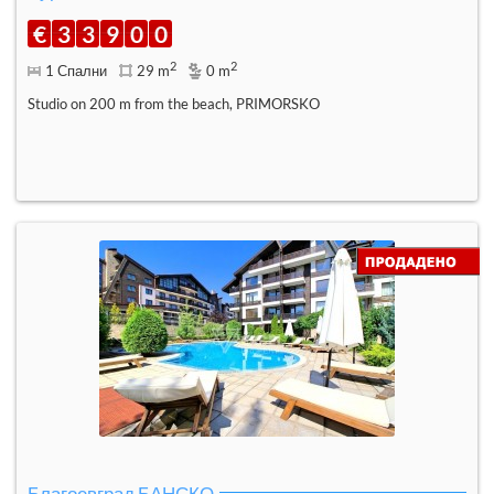
€
3
3
9
0
0
2
2
1 Спални
29 m
0 m
Studio on 200 m from the beach, PRIMORSKO
Благоевград БАНСКО