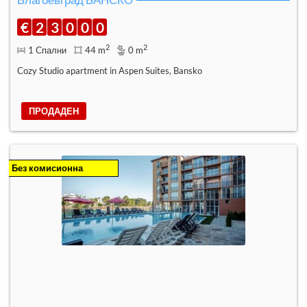
€
2
3
0
0
0
2
2
1 Спални
44 m
0 m
Cozy Studio apartment in Aspen Suites, Bansko
ПРОДАДЕН
Без комисионна