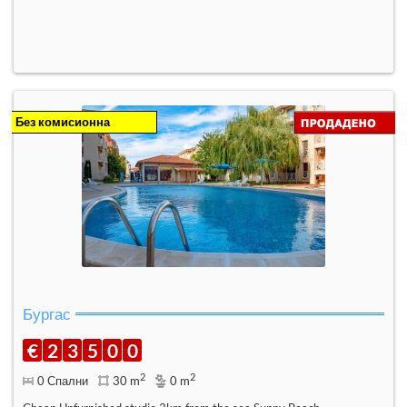
Без комисионна
Бургас
€
2
3
5
0
0
2
2
0 Спални
30 m
0 m