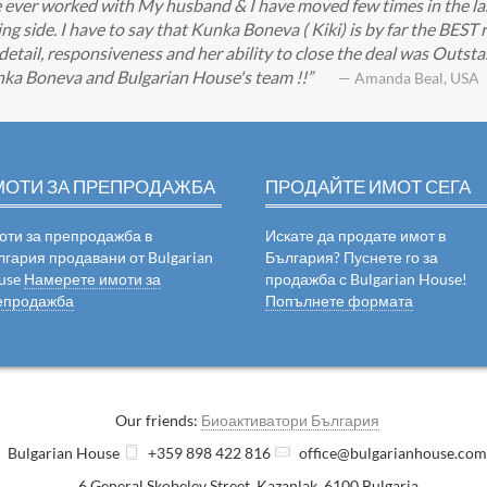
ve ever worked with My husband & I have moved few times in the las
ng side. I have to say that Kunka Boneva ( Kiki) is by far the BEST
detail, responsiveness and her ability to close the deal was Outstan
nka Boneva and Bulgarian House's team !!
— Amanda Beal, USA
МОТИ ЗА ПРЕПРОДАЖБА
ПРОДАЙТЕ ИМОТ СЕГА
оти за препродажба в
Искате да продате имот в
лгария продавани от Bulgarian
България? Пуснете го за
use
Намерете имоти за
продажба с Bulgarian House!
епродажба
Попълнете формата
Our friends:
Биоактиватори България
Bulgarian House
+359 898 422 816
office@bulgarianhouse.co
6 General Skobelev Street
,
Kazanlak
,
6100
Bulgaria