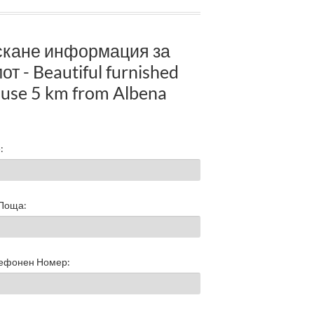
скане информация за
от - Beautiful furnished
use 5 km from Albena
:
 Поща:
ефонен Номер: