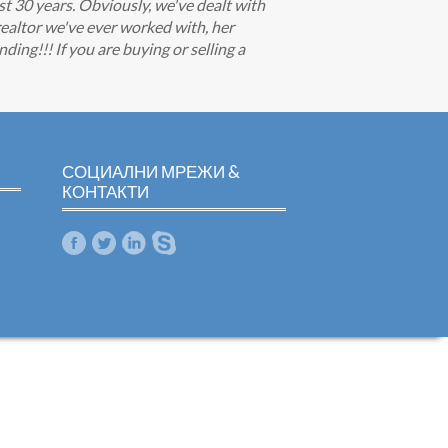
t 30 years. Obviously, we've dealt with
 realtor we've ever worked with, her
ding!!! If you are buying or selling a
СОЦИАЛНИ МРЕЖИ &
КОНТАКТИ
m