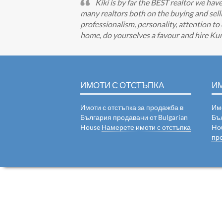
Kiki is by far the BEST realtor we ha
many realtors both on the buying and selli
professionalism, personality, attention to 
home, do yourselves a favour and hire Ku
ИМОТИ С ОТСТЪПКА
И
Имоти с отстъпка за продажба в
Им
България продавани от Bulgarian
Бъ
House
Намерете имоти с отстъпка
Ho
пр