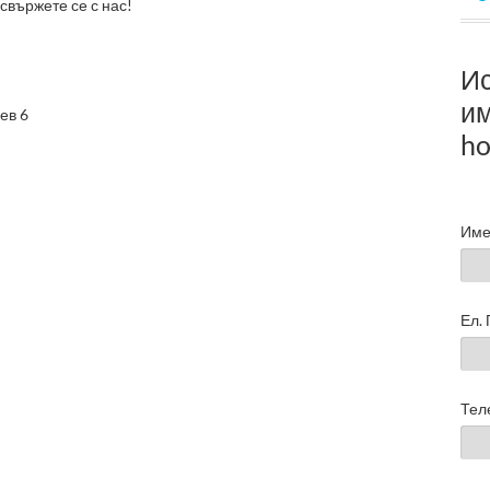
свържете се с нас!
И
им
ев 6
ho
Име
Ел.
Тел