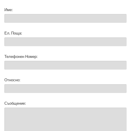
Име:
Ел. Поща:
Телефонен Номер:
Относно:
Съобщение: