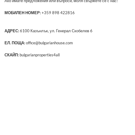
Ако имате предложения или въпроси, моля свържете се с нас!
МОБИЛЕН НОМЕР:
+359 898 422816
АДРЕС:
6100 Казънлък, ул. Генерал Скобелев 6
ЕЛ. ПОЩА:
office@bulgarianhouse.com
СКАЙП:
bulgarianproperties4all