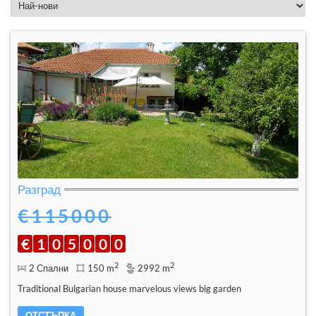
Разград
€115000
€
1
0
5
0
0
0
2
2
2 Спални
150 m
2992 m
Traditional Bulgarian house marvelous views big garden
ОТСТЪПКА