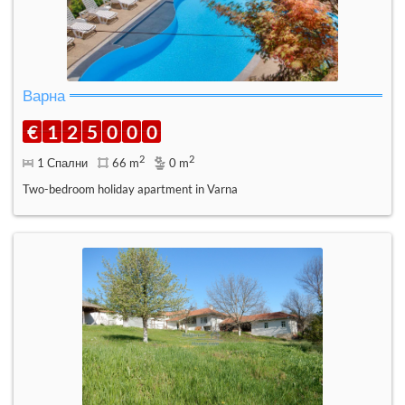
Варна
€
1
2
5
0
0
0
2
2
1 Спални
66 m
0 m
Two-bedroom holiday apartment in Varna