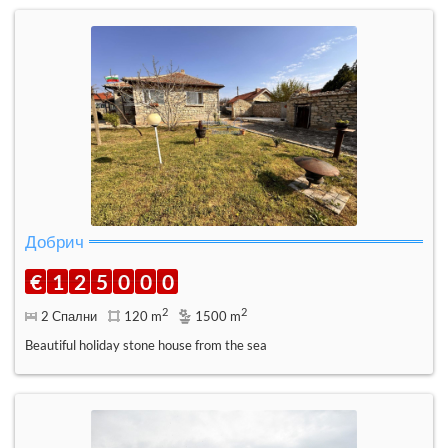
Добрич
€
1
2
5
0
0
0
2
2
2 Спални
120 m
1500 m
Beautiful holiday stone house from the sea