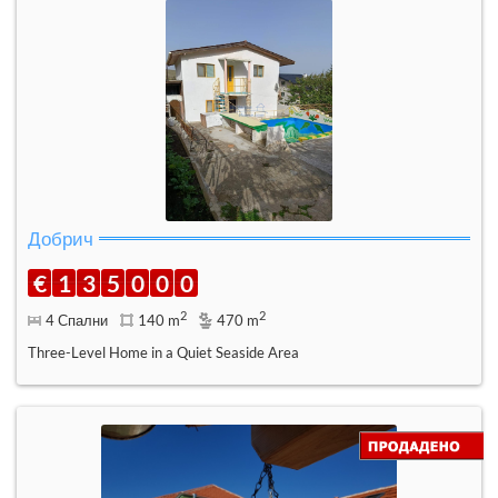
Добрич
€
1
3
5
0
0
0
2
2
4 Спални
140 m
470 m
Three-Level Home in a Quiet Seaside Area