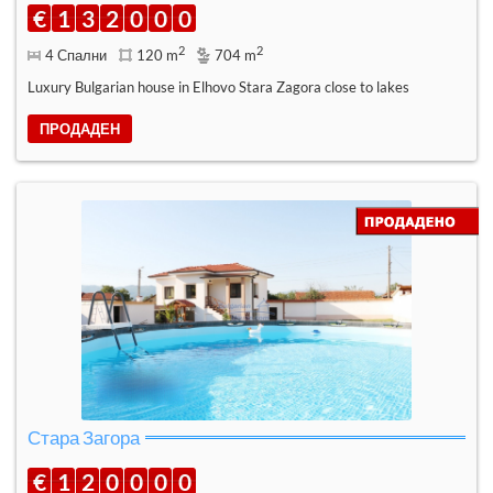
€
1
3
2
0
0
0
2
2
4 Спални
120 m
704 m
Luxury Bulgarian house in Elhovo Stara Zagora close to lakes
ПРОДАДЕН
Стара Загора
€
1
2
0
0
0
0