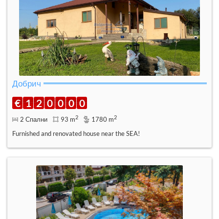
Добрич
€
1
2
0
0
0
0
2
2
2 Спални
93 m
1780 m
Furnished and renovated house near the SEA!