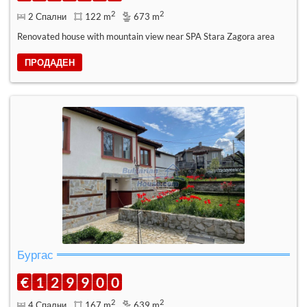
2
2
2 Спални
122 m
673 m
Renovated house with mountain view near SPA Stara Zagora area
ПРОДАДЕН
Бургас
€
1
2
9
9
0
0
2
2
4 Спални
167 m
639 m