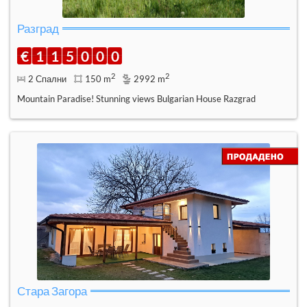
Разград
€
1
1
5
0
0
0
2
2
2 Спални
150 m
2992 m
Mountain Paradise! Stunning views Bulgarian House Razgrad
Стара Загора