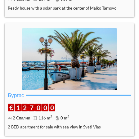
Ready house with a solar park at the center of Malko Tarnovo
Бургас
€
1
2
7
0
0
0
2
2
2 Спални
116 m
0 m
2 BED apartment for sale with sea view in Sveti Vlas