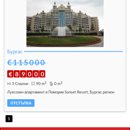
Бургас
€115000
€
8
9
0
0
0
2
2
3 Спални
90 m
0 m
Луксозен апартамент в Поморие Sunset Resort, Бургас регион
ОТСТЪПКА
1