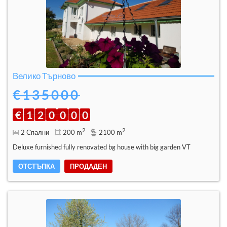
Велико Търново
€135000
€
1
2
0
0
0
0
2
2
2 Спални
200 m
2100 m
Deluxe furnished fully renovated bg house with big garden VT
ОТСТЪПКА
ПРОДАДЕН