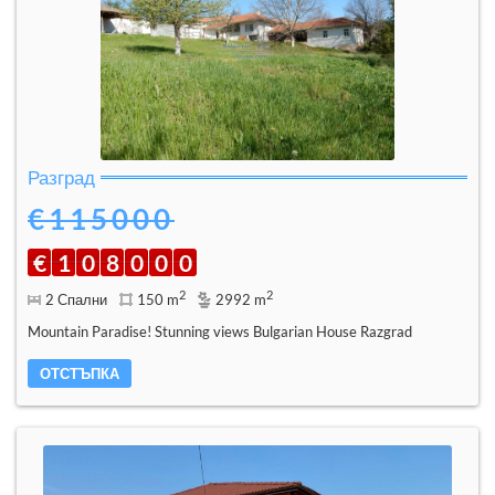
Разград
€115000
€
1
0
8
0
0
0
2
2
2 Спални
150 m
2992 m
Mountain Paradise! Stunning views Bulgarian House Razgrad
ОТСТЪПКА