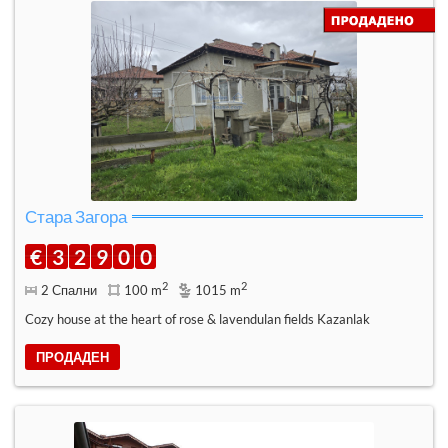
Стара Загора
€
3
2
9
0
0
2
2
2 Спални
100 m
1015 m
Cozy house at the heart of rose & lavendulan fields Kazanlak
ПРОДАДЕН