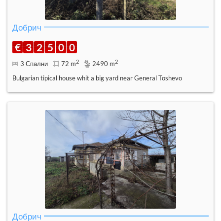
Добрич
€
3
2
5
0
0
2
2
3 Спални
72 m
2490 m
Bulgarian tipical house whit a big yard near General Toshevo
Добрич