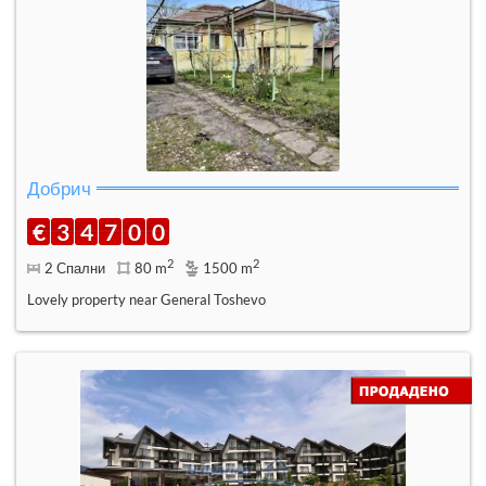
Добрич
€
3
4
7
0
0
2
2
2 Спални
80 m
1500 m
Lovely property near General Toshevo