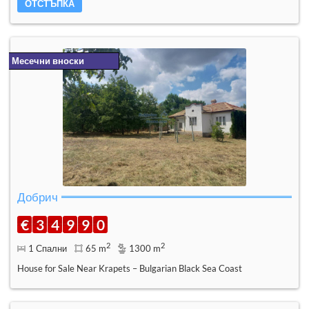
ОТСТЪПКА
Месечни вноски
Добрич
€
3
4
9
9
0
2
2
1 Спални
65 m
1300 m
House for Sale Near Krapets – Bulgarian Black Sea Coast