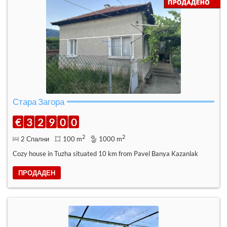
Стара Загора
€
3
2
9
0
0
2
2
2 Спални
100 m
1000 m
Cozy house in Tuzha situated 10 km from Pavel Banya Kazanlak
ПРОДАДЕН