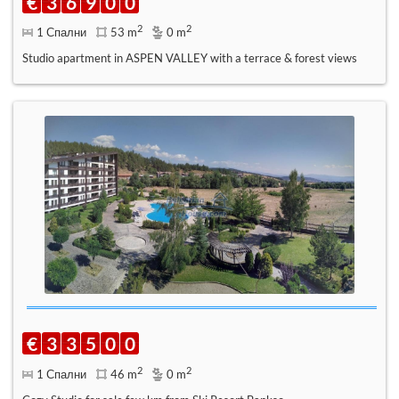
€
3
6
9
0
0
2
2
1 Спални
53 m
0 m
Studio apartment in ASPEN VALLEY with a terrace & forest views
€
3
3
5
0
0
2
2
1 Спални
46 m
0 m