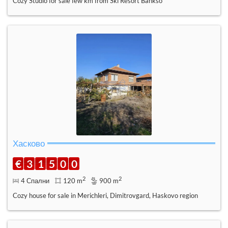
Cozy Studio for sale few km from Ski Resort Bankso
Хасково
€
3
1
5
0
0
2
2
4 Спални
120 m
900 m
Cozy house for sale in Merichleri, Dimitrovgard, Haskovo region