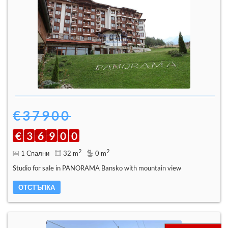
€37900
€
3
6
9
0
0
2
2
1 Спални
32 m
0 m
Studio for sale in PANORAMA Bansko with mountain view
ОТСТЪПКА