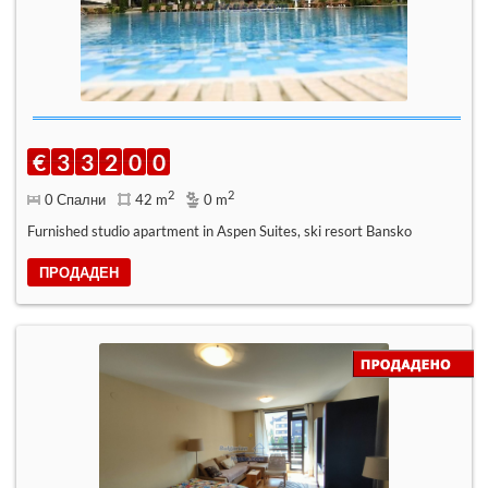
€
3
3
2
0
0
2
2
0 Спални
42 m
0 m
Furnished studio apartment in Aspen Suites, ski resort Bansko
ПРОДАДЕН