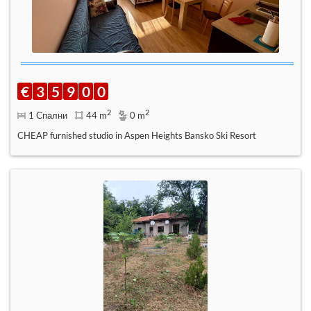
€
3
5
9
0
0
2
2
1 Спални
44 m
0 m
CHEAP furnished studio in Aspen Heights Bansko Ski Resort