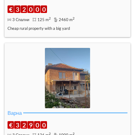
€
3
2
0
0
0
2
2
3 Спални
125 m
2460 m
Cheap rural property with a big yard
Варна
€
3
2
9
0
0
2
2
3 Спални
126 m
1000 m