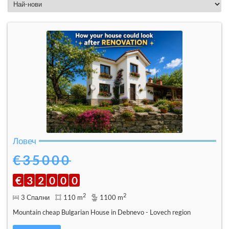
Ловеч
€35000
€
3
2
0
0
0
2
2
3 Спални
110 m
1100 m
Mountain cheap Bulgarian House in Debnevo - Lovech region