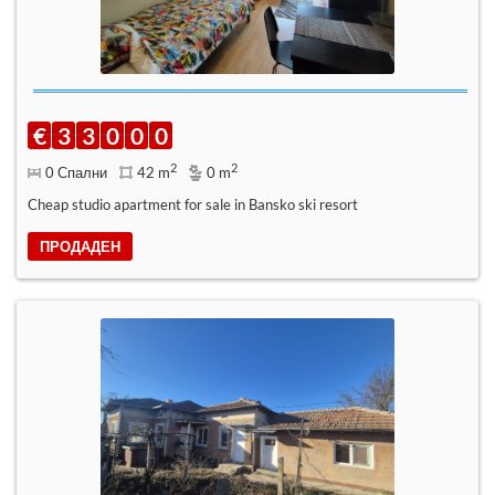
€
3
3
0
0
0
2
2
0 Спални
42 m
0 m
Cheap studio apartment for sale in Bansko ski resort
ПРОДАДЕН