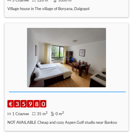
Village house in The village of Boryana, Dalgopol
€
3
5
9
8
0
2
2
1 Спални
35 m
0 m
NOT AVAILABLE Cheap and cozy Aspen Golf studio near Bankso