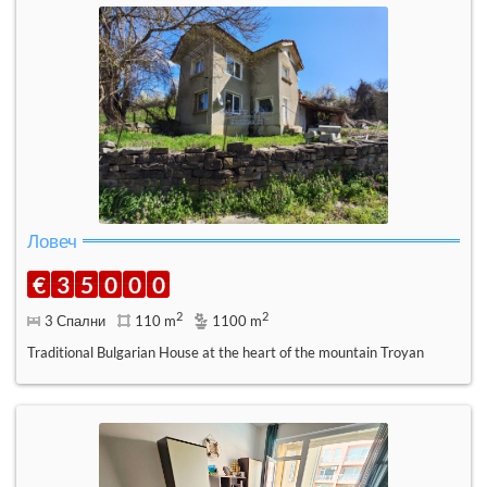
Ловеч
€
3
5
0
0
0
2
2
3 Спални
110 m
1100 m
Traditional Bulgarian House at the heart of the mountain Troyan