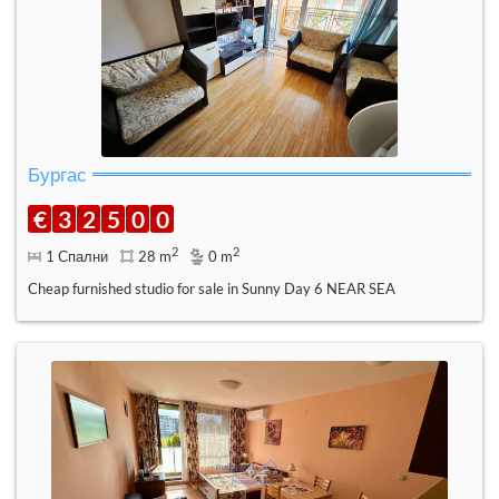
Бургас
€
3
2
5
0
0
2
2
1 Спални
28 m
0 m
Cheap furnished studio for sale in Sunny Day 6 NEAR SEA