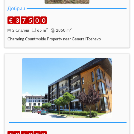
Добрич
€
3
7
5
0
0
2
2
2 Спални
65 m
2850 m
Charming Countryside Property near General Toshevo