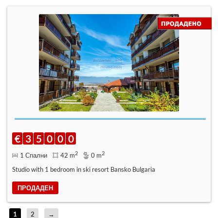
€
3
5
0
0
0
2
2
1 Спални
42 m
0 m
Studio with 1 bedroom in ski resort Bansko Bulgaria
ПРОДАДЕН
1
2
→