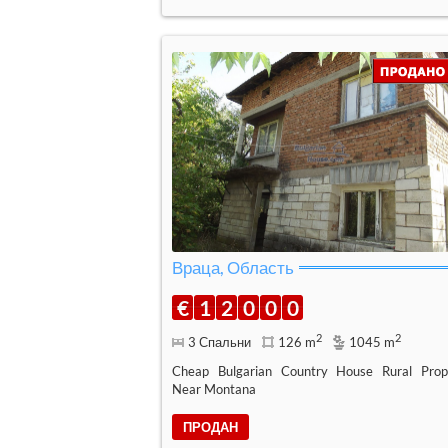
Враца, Область
€
1
2
0
0
0
2
2
3 Спальни
126 m
1045 m
Cheap Bulgarian Country House Rural Prop
Near Montana
ПРОДАН