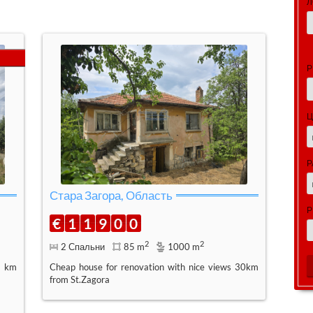
Л
Р
Ц
Р
Стара Загора, Область
Р
€
1
1
9
0
0
2
2
2 Спальни
85 m
1000 m
8 km
Cheap house for renovation with nice views 30km
from St.Zagora