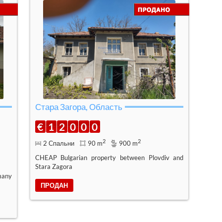
Стара Загора, Область
€
1
2
0
0
0
2
2
2 Спальни
90 m
900 m
CHEAP Bulgarian property between Plovdiv and
Stara Zagora
many
ПРОДАН