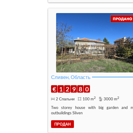
Сливен, Область
€
1
2
9
8
0
2
2
2 Спальни
100 m
3000 m
Two storey house with big garden and 
outbuildings Sliven
ПРОДАН