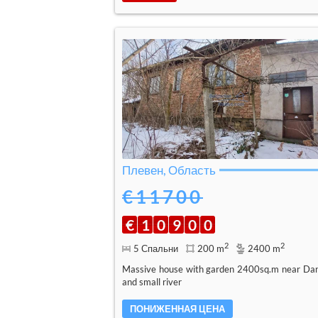
Плевен, Область
€11700
€
1
0
9
0
0
2
2
5 Спальни
200 m
2400 m
Massive house with garden 2400sq.m near Da
and small river
ПОНИЖЕННАЯ ЦЕНА