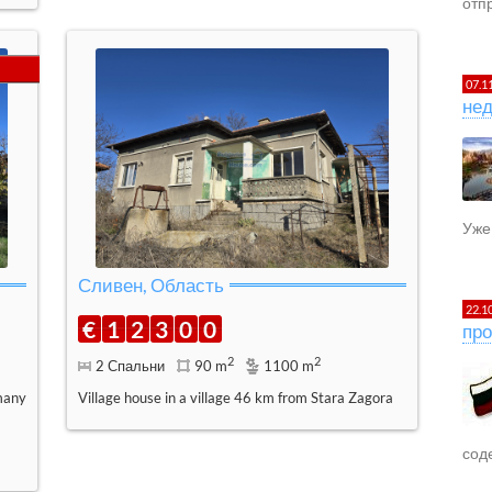
отпр
07.1
не
Уже 
Сливен, Область
22.1
€
1
2
3
0
0
про
2
2
2 Спальни
90 m
1100 m
many
Village house in a village 46 km from Stara Zagora
сод