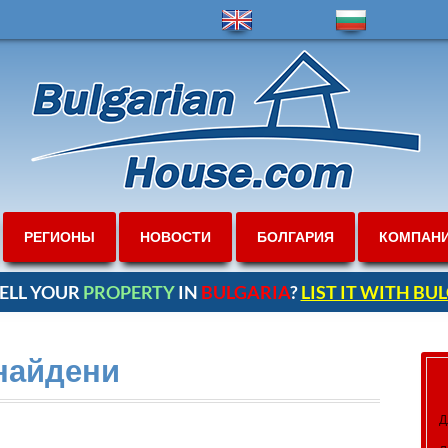
РЕГИОНЫ
НОВОСТИ
БОЛГАРИЯ
КОМПАН
ELL YOUR
PROPERTY
IN
BULGARIA
?
LIST IT WITH B
найдени
Д