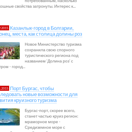
потребованным, насколько
кошные свойства затронуты. Интерес к...
Казанлык-город в Болгарии,
2.2015
онец, места, как столица долины роз
Новое Министерство туризма
сохранила свою спорного
туристического региона под
названием ‘Долина роз’ с
ром - город...
Порт Бургас, чтобы
1.2015
ледовать новые возможности для
вития круизного туризма
Бургас-порт, скорее всего,
станет частью круиз регион:
мраморное море -
Средиземное море с