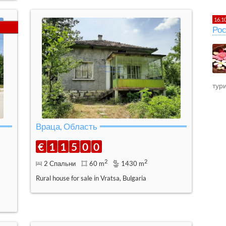
16.1
Рос
тур
Враца, Область
€
1
1
5
0
0
2
2
2 Спальни
60 m
1430 m
Rural house for sale in Vratsa, Bulgaria