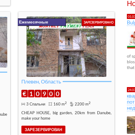
Но
01.0
Bu
Ежемесячные
платежи
of s
blos
that
Плевен, Область
24.0
€
1
0
9
0
0
ква
пот
2
2
3 Спальни
160 m
2200 m
не
CHEAP HOUSE, big garden, 20km from Danube,
nube
make your home
ЗАРЕЗЕРВИРОВАН