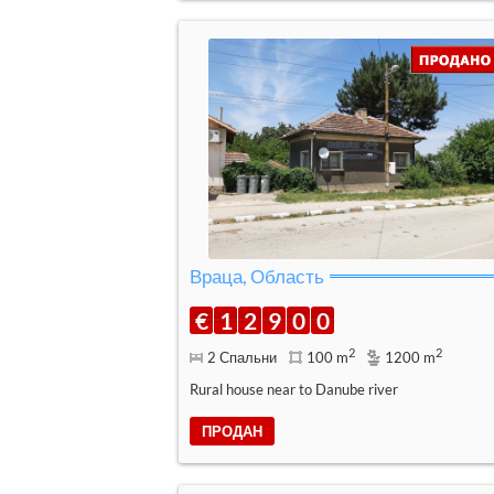
Враца, Область
€
1
2
9
0
0
2
2
2 Спальни
100 m
1200 m
Rural house near to Danube river
ПРОДАН