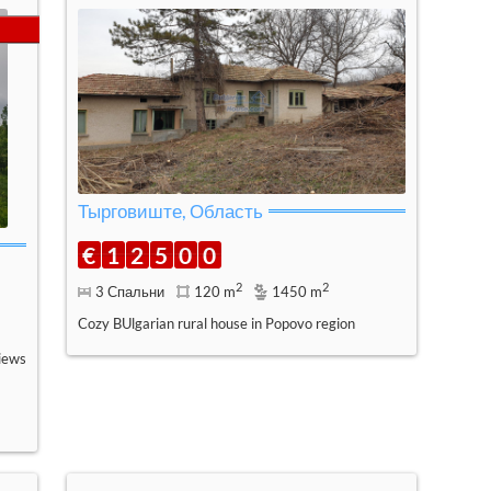
Тырговиште, Область
€
1
2
5
0
0
2
2
3 Спальни
120 m
1450 m
Cozy BUlgarian rural house in Popovo region
iews