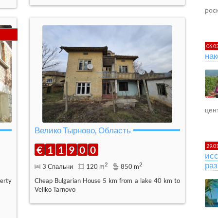
рос
06.0
нак
цент
Велико Тырново, Область
29.0
€
1
1
9
0
0
исс
раз
2
2
3 Спальни
120 m
850 m
erty
Cheap Bulgarian House 5 km from a lake 40 km to
Veliko Tarnovo