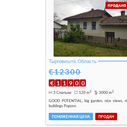
Тырговиште, Область
€12300
€
1
1
9
0
0
2
2
3 Спальни
120 m
3000 m
GOOD POTENTIAL, big garden, nice views, 
buildings Popovo
ПОНИЖЕННАЯ ЦЕНА
ПРОДАН