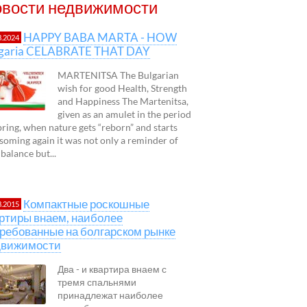
вости недвижимости
HAPPY BABA MARTA - HOW
3.2024
lgaria CELABRATE THAT DAY
MARTENITSA The Bulgarian
wish for good Health, Strength
and Happiness The Martenitsa,
given as an amulet in the period
pring, when nature gets “reborn” and starts
soming again it was not only a reminder of
 balance but...
Компактные роскошные
3.2015
ртиры внаем, наиболее
ребованные на болгарском рынке
движимости
Два - и квартира внаем с
тремя спальнями
принадлежат наиболее