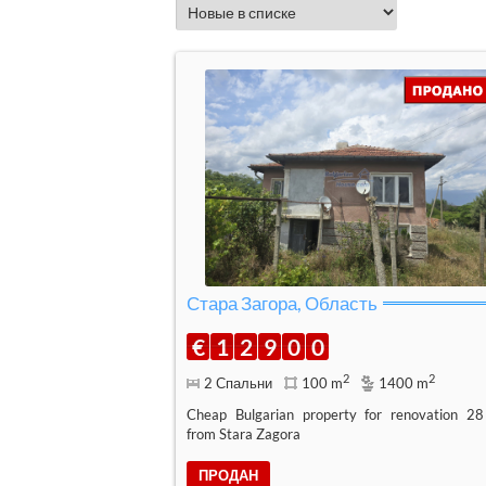
Стара Загора, Область
€
1
2
9
0
0
2
2
2 Спальни
100 m
1400 m
Cheap Bulgarian property for renovation 2
from Stara Zagora
ПРОДАН