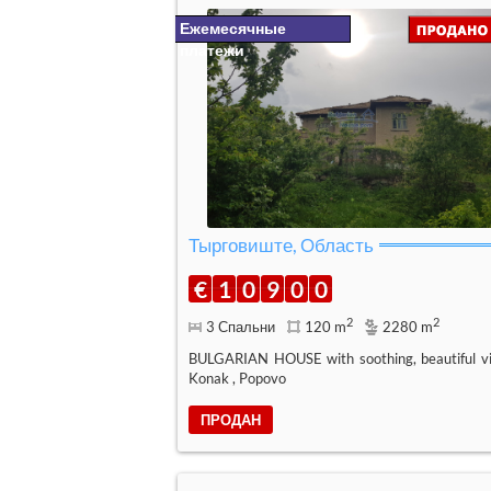
Ежемесячные
платежи
Тырговиште, Область
€
1
0
9
0
0
2
2
3 Спальни
120 m
2280 m
BULGARIAN HOUSE with soothing, beautiful v
Konak , Popovo
ПРОДАН