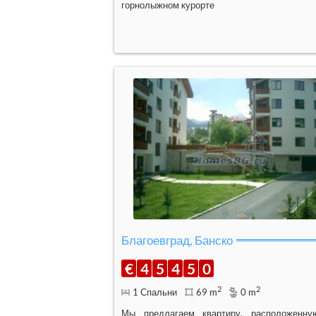
горнолыжном курорте
Благоевград, Банско
€
4
5
4
5
0
2
2
1 Спальни
69 m
0 m
Мы предлагаем квартиру, расположенн