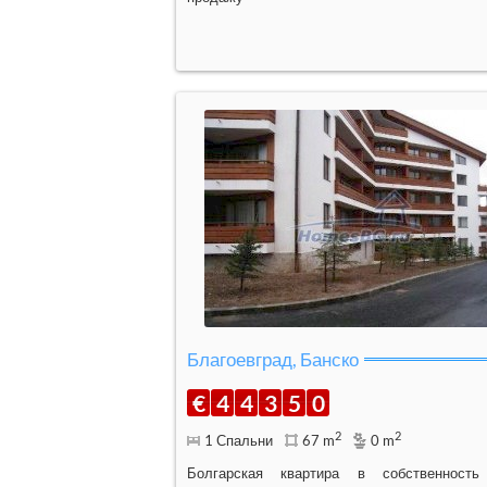
Благоевград, Банско
€
4
4
3
5
0
2
2
1 Спальни
67 m
0 m
Болгарская квартира в собственност