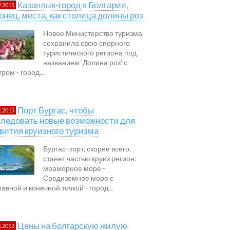
Казанлык-город в Болгарии,
2.2015
онец, места, как столица долины роз
Новое Министерство туризма
сохранила свою спорного
туристического региона под
названием ‘Долина роз’ с
ром - город...
Порт Бургас, чтобы
1.2015
ледовать новые возможности для
вития круизного туризма
Бургас-порт, скорее всего,
станет частью круиз регион:
мраморное море -
Средиземное море с
авной и конечной точкой - город...
Цены на болгарскую жилую
1.2013