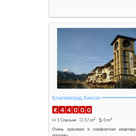
Благоевград, Банско
€
4
4
0
0
0
2
2
1 Спальни
57 m
0 m
Очень красивая и комфортная квартир
продажу