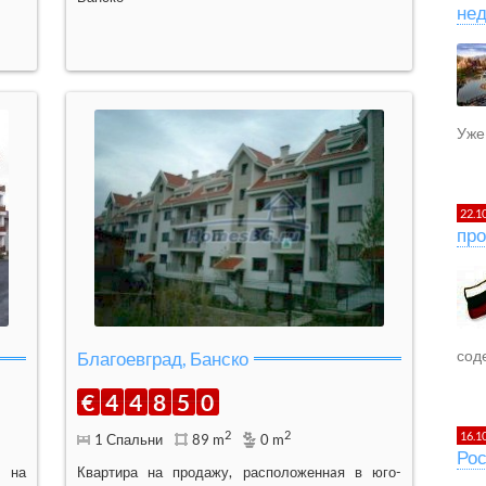
не
Уже 
22.1
про
сод
Благоевград, Банско
€
4
4
8
5
0
2
2
16.1
1 Спальни
89 m
0 m
Рос
ь на
Квартира на продажу, расположеннaя в юго-