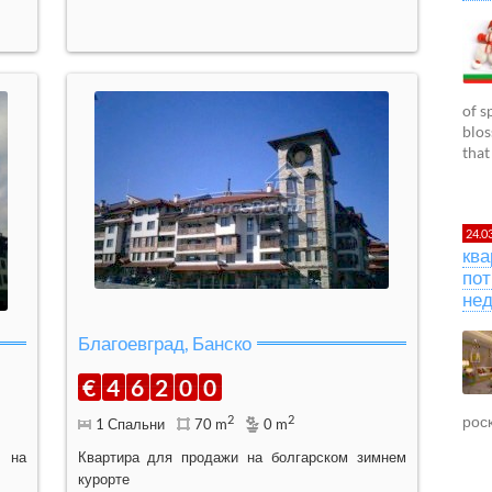
of s
blos
that
24.0
ква
пот
не
Благоевград, Банско
€
4
6
2
0
0
2
2
рос
1 Спальни
70 m
0 m
я на
Квартира для продажи на болгарском зимнем
курорте