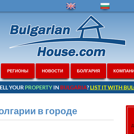
РЕГИОНЫ
НОВОСТИ
БОЛГАРИЯ
КОМПАН
ELL YOUR
PROPERTY
IN
BULGARIA
?
LIST IT WITH B
олгарии в городе
Д