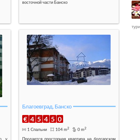
восточной части Банско
тур
Благоевград, Банско
€
4
5
4
5
0
2
2
1 Спальни
104 m
0 m
ую у
Продается просторная квартира на болгарском