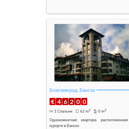
Благоевград, Банско
€
4
6
2
0
0
2
2
1 Спальни
62 m
0 m
Oднокомнатная квартира расположенна
курорте в Банско