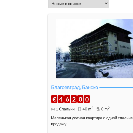
Благоевград, Банско
€
4
6
2
0
0
2
2
1 Спальни
40 m
0 m
Маленькая уютная квартира с одной спальне
продажу