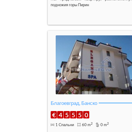
подножия горы Пирин
Благоевград, Банско
€
4
5
5
5
0
2
2
1 Спальни
60 m
0 m