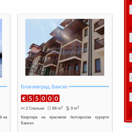
Л
Р
Ц
Р
Благоевград, Банско
Р
€
5
5
0
0
0
2
2
2 Спальни
88 m
0 m
й на
Квартира на красивом болгарском курорте
Банско