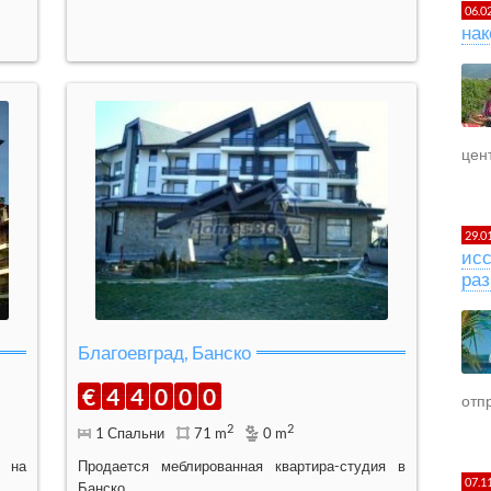
06.0
нак
цент
29.0
исс
раз
Благоевград, Банско
€
4
4
0
0
0
отпр
2
2
1 Спальни
71 m
0 m
а на
Продается меблированная квартира-студия в
07.1
Банско