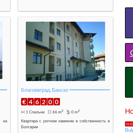
Благоевград, Банско
€
4
6
2
0
0
Но
2
2
1 Спальни
66 m
0 m
м на
Квартира с уютном камином в собственность в
01.0
Болгарии
Bu