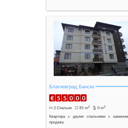
Благоевград, Банско
€
5
5
0
0
0
2
2
2 Спальни
85 m
0 m
Квартира с двумя спальнями с камино
продажу