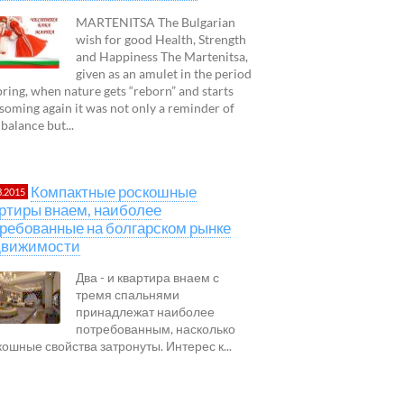
MARTENITSA The Bulgarian
wish for good Health, Strength
and Happiness The Martenitsa,
given as an amulet in the period
pring, when nature gets “reborn” and starts
soming again it was not only a reminder of
 balance but...
Компактные роскошные
3.2015
ртиры внаем, наиболее
ребованные на болгарском рынке
движимости
Два - и квартира внаем с
тремя спальнями
принадлежат наиболее
потребованным, насколько
кошные свойства затронуты. Интерес к...