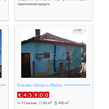
горнолыжном курорте
Елхово, Область Ямбол
€
4
5
9
0
0
2
2
3 Спальни
80 m
400 m