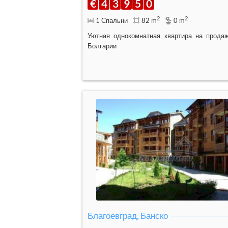
€
4
3
9
5
0
2
2
1 Спальни
82 m
0 m
Уютная однокомнатная квартира на прода
Болгарии
Благоевград, Банско