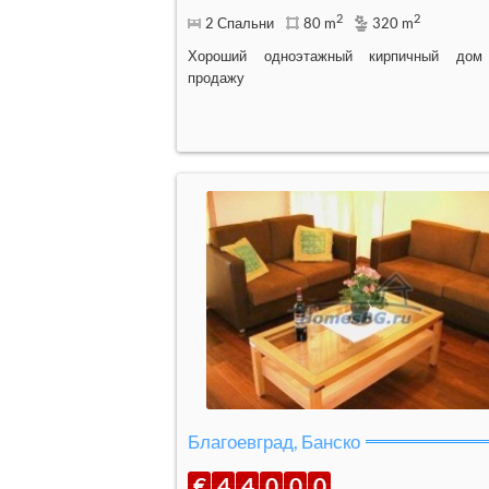
2
2
2 Спальни
80 m
320 m
Хороший одноэтажный кирпичный дом
продажу
Благоевград, Банско
€
4
4
0
0
0