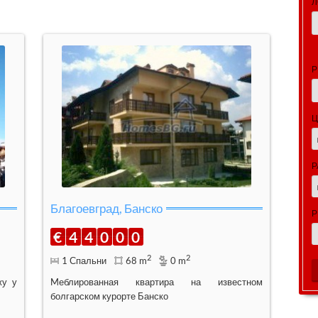
Л
Р
Ц
Р
Благоевград, Банско
Р
€
4
4
0
0
0
2
2
1 Спальни
68 m
0 m
жу у
Mеблированная квартира на известном
болгарском курорте Банско