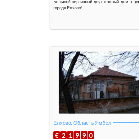
Большой кирпичный двухэтажный дом в це
города Елхово!
Елхово, Область Ямбол
€
2
1
9
9
0