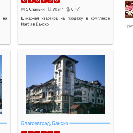
2
2
1 Спальни
90 m
0 m
й на
Шикарная квартира на продажу в комплексе
Narcis в Банско
тур
Благоевград, Банско