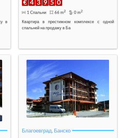
€
4
3
9
5
0
2
2
1 Спальни
66 m
0 m
жу в
Квартира в престижном комплексе с одной
спальней на продажу в Ба
Благоевград, Банско