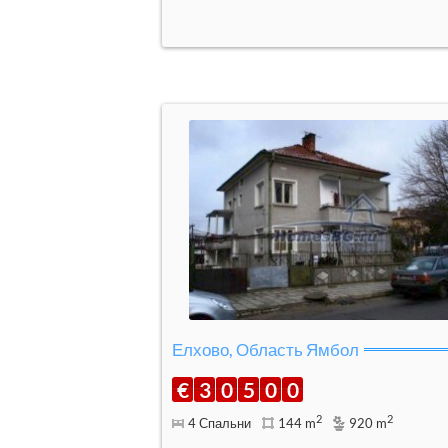
Елхово, Область Ямбол
€
3
0
5
0
0
2
2
4 Спальни
144 m
920 m