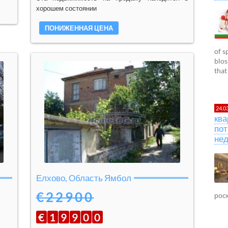
хорошем состоянии
ПОНИЖЕННАЯ ЦЕНА
of s
blos
that
24.0
ква
пот
не
Елхово, Область Ямбол
€22900
рос
€
1
9
9
0
0