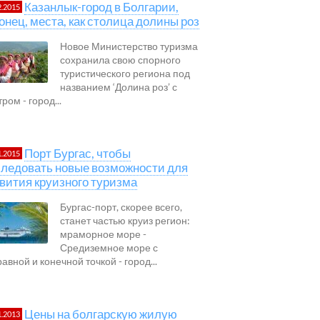
Казанлык-город в Болгарии,
2.2015
онец, места, как столица долины роз
Новое Министерство туризма
сохранила свою спорного
туристического региона под
названием ‘Долина роз’ с
ром - город...
Порт Бургас, чтобы
1.2015
ледовать новые возможности для
вития круизного туризма
Бургас-порт, скорее всего,
станет частью круиз регион:
мраморное море -
Средиземное море с
авной и конечной точкой - город...
Цены на болгарскую жилую
1.2013