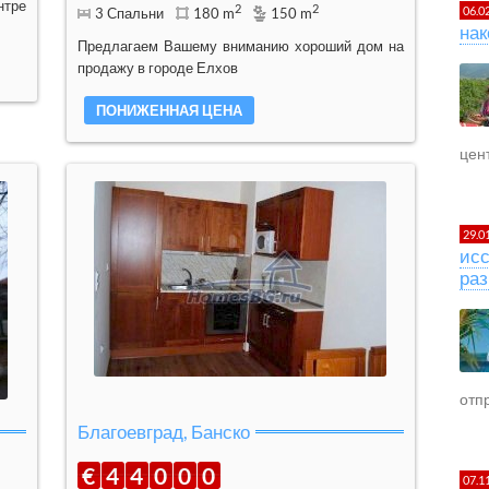
нтре
2
2
06.0
3 Спальни
180 m
150 m
нак
Предлагаем Вашему вниманию хороший дом на
продажу в городе Елхов
ПОНИЖЕННАЯ ЦЕНА
цент
29.0
исс
раз
отпр
Благоевград, Банско
€
4
4
0
0
0
07.1