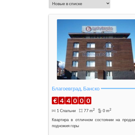
Благоевград, Банско
€
4
4
0
0
0
2
2
1 Спальни
77 m
0 m
Квартира в отличном состоянии на прода
подножия горы