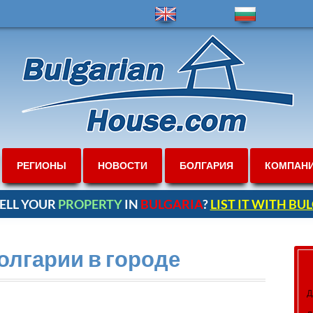
РЕГИОНЫ
НОВОСТИ
БОЛГАРИЯ
КОМПАН
ELL YOUR
PROPERTY
IN
BULGARIA
?
LIST IT WITH B
олгарии в городе
Д