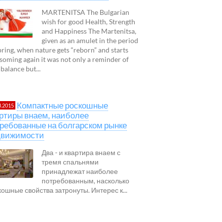
MARTENITSA The Bulgarian
wish for good Health, Strength
and Happiness The Martenitsa,
given as an amulet in the period
pring, when nature gets “reborn” and starts
soming again it was not only a reminder of
 balance but...
Компактные роскошные
3.2015
ртиры внаем, наиболее
ребованные на болгарском рынке
движимости
Два - и квартира внаем с
тремя спальнями
принадлежат наиболее
потребованным, насколько
кошные свойства затронуты. Интерес к...