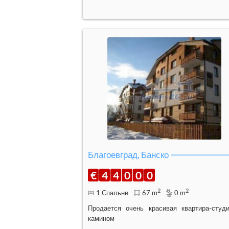
Благоевград, Банско
€
4
4
0
0
0
2
2
1 Спальни
67 m
0 m
Продается очень красивая квартира-студ
камином