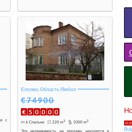
Елхово, Область Ямбол
€74900
Но
€
5
0
0
0
0
ия c
2
2
6 Спальни
220 m
1000 m
01.0
Bu
Эта недвижимость на продажу находится в