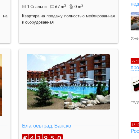
не
2
2
1 Спальни
67 m
0 m
 на
Квартира на продажу полностью меблированная
и оборудованная
Уже 
22.1
про
сод
Благоевград, Банско
16.1
Рос
€
4
3
9
5
0