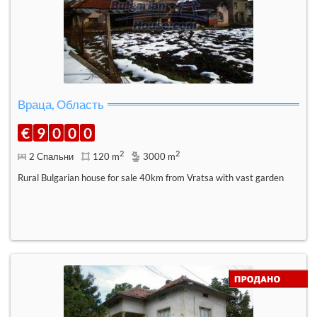
Враца, Область
€
9
0
0
0
2
2
2 Спальни
120 m
3000 m
Rural Bulgarian house for sale 40km from Vratsa with vast garden