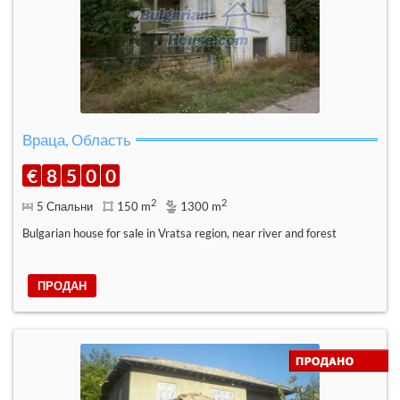
Враца, Область
€
8
5
0
0
2
2
5 Спальни
150 m
1300 m
Bulgarian house for sale in Vratsa region, near river and forest
ПРОДАН