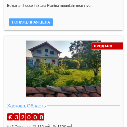
Bulgarian house in Stara Planina mountain near river
ПОНИЖЕННАЯ ЦЕНА
Хасково, Область
€
3
2
0
0
0
2
2
3 Спальни
132 m
1300 m