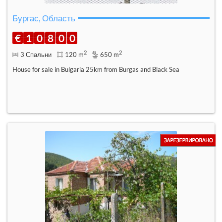
Бургас, Область
€
1
0
8
0
0
2
2
3 Спальни
120 m
650 m
House for sale in Bulgaria 25km from Burgas and Black Sea