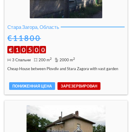
Стара Загора, Область
€11800
€
1
0
5
0
0
2
2
3 Спальни
200 m
2000 m
Cheap House between Plovdiv and Stara Zagora with vast garden
ПОНИЖЕННАЯ ЦЕНА
ЗАРЕЗЕРВИРОВАН