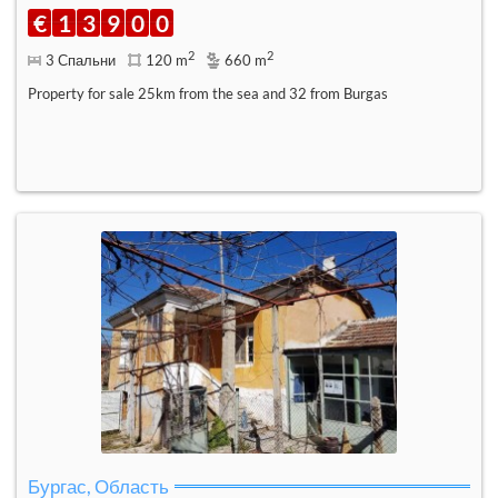
€
1
3
9
0
0
2
2
3 Спальни
120 m
660 m
Property for sale 25km from the sea and 32 from Burgas
Бургас, Область