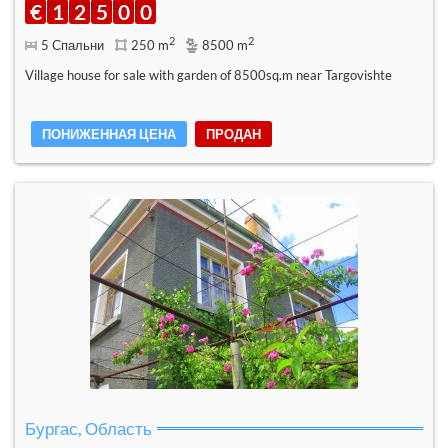
€
1
2
5
0
0
2
2
5 Спальни
250 m
8500 m
Village house for sale with garden of 8500sq.m near Targovishte
ПОНИЖЕННАЯ ЦЕНА
ПРОДАН
Бургас, Область