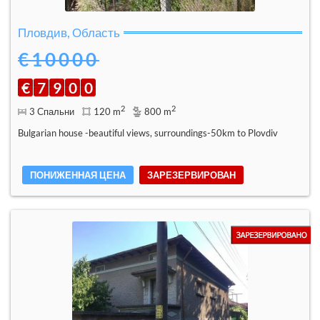
Пловдив, Область
€10000
€
7
9
0
0
2
2
3 Спальни
120 m
800 m
Bulgarian house -beautiful views, surroundings-50km to Plovdiv
ПОНИЖЕННАЯ ЦЕНА
ЗАРЕЗЕРВИРОВАН