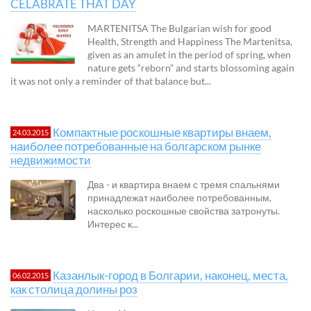
CELABRATE THAT DAY
MARTENITSA The Bulgarian wish for good
Health, Strength and Happiness The Martenitsa,
given as an amulet in the period of spring, when
nature gets “reborn” and starts blossoming again
it was not only a reminder of that balance but...
Компактные роскошные квартиры внаем,
24.03.2015
наиболее потребованные на болгарском рынке
недвижимости
Два - и квартира внаем с тремя спальнями
принадлежат наиболее потребованным,
насколько роскошные свойства затронуты.
Интерес к...
Казанлык-город в Болгарии, наконец, места,
06.02.2015
как столица долины роз