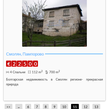
Смолян, Пампорово
€
2
2
5
0
0
2
2
4 Спальни
112 m
700 m
Болгарская недвижимость в Смолян регионе- прекрасная
природа
<<
←
6
7
8
9
10
11
12
13