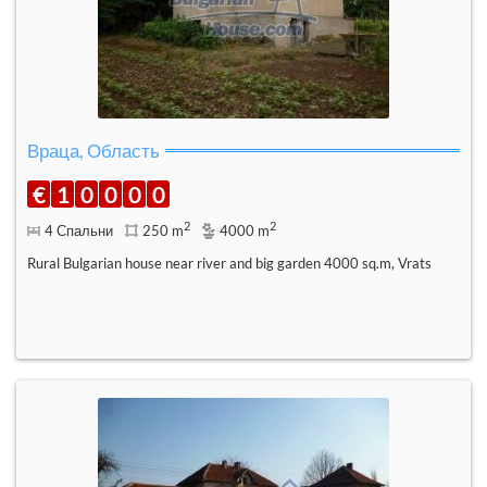
Враца, Область
€
1
0
0
0
0
2
2
4 Спальни
250 m
4000 m
Rural Bulgarian house near river and big garden 4000 sq.m, Vrats