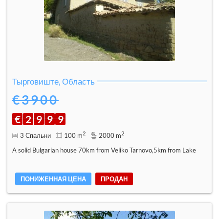
Тырговиште, Область
€3900
€
2
9
9
9
2
2
3 Спальни
100 m
2000 m
A solid Bulgarian house 70km from Veliko Tarnovo,5km from Lake
ПОНИЖЕННАЯ ЦЕНА
ПРОДАН