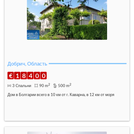
Добрич, Область
€
1
8
4
0
0
2
2
3 Спальни
90 m
500 m
Дом в Болгарии всего в 10 км от г. Каварна, в 12 км от моря