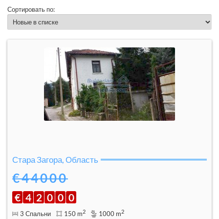
Сортировать по:
Стара Загора, Область
€44000
€
4
2
0
0
0
2
2
3 Спальни
150 m
1000 m