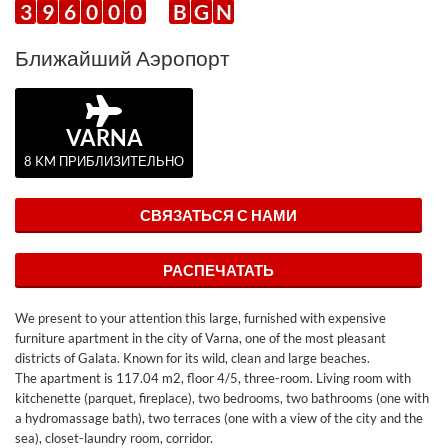
3
9
6
0
0
0
B
G
N
Ближайший Аэропорт
VARNA
8 KM ПРИБЛИЗИТЕЛЬНО
СВЯЗАТЬСЯ С НАМИ
РАСПЕЧАТАТЬ
We present to your attention this large, furnished with expensive
furniture apartment in the city of Varna, one of the most pleasant
districts of Galata. Known for its wild, clean and large beaches.
The apartment is 117.04 m2, floor 4/5, three-room. Living room with
kitchenette (parquet, fireplace), two bedrooms, two bathrooms (one with
a hydromassage bath), two terraces (one with a view of the city and the
sea), closet-laundry room, corridor.