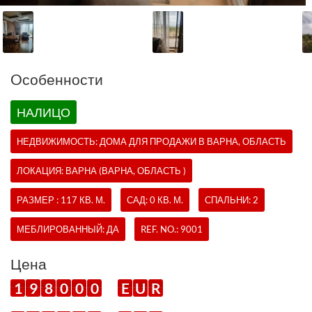
Oсобенности
НАЛИЦО
НЕДВИЖИМОСТЬ:
ДОМА
ДЛЯ ПРОДАЖИ В ВАРНА, ОБЛАСТЬ
ЛОКАЦИЯ: ВАРНА (ВАРНА, ОБЛАСТЬ )
РАЗМЕР : 117 КВ. М.
САД: 0 КВ. М.
СПАЛЬНИ: 2
МЕБЛИРОВАННЫЙ: ДА
REF. NO.:
9001
Цена
1
9
8
0
0
0
E
U
R