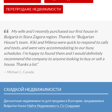
ПЕРЕПРОДАЖЕ НЕДВИЖИМОСТИ
My wife and I recently purchased our first house in
Bulgaria in Stara Zagora region. Thanks to "Bulgarian
House"s team . Kiki and Milena were quick to respond to calls
and texts, and were very accommodating to our busy
schedules. I'm happy to found them and I would definitely
recommend the company to anyone looking to buy or sell a
house. Thanks a lot.
— Michael J., Canada
СКИДКОЙ НЕДВИЖИМОСТИ
Дисконтные недвижимости для продажи в Болгарии, продаваемых
Bulgarian house
Найти Недвижимость Со Скидками