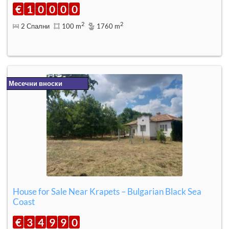
€
1
0
0
0
0
2
2
2 Спални
100 m
1760 m
Месечни вноски
House for Sale Near Krapets – Bulgarian Black Sea
Coast
€
3
4
9
9
0