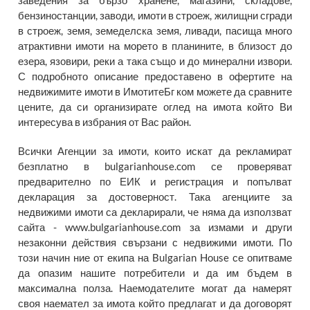
заведения за бързо хранене, магазини, складове,
бензиностанции, заводи, имоти в строеж, жилищни сгради
в строеж, земя, земеделска земя, ливади, пасища много
атрактивни имоти на морето в планините, в близост до
езера, язовири, реки а така също и до минерални извори.
С подробното описание предоставено в офертите на
недвижимите имоти в ИмотитеБг ком можете да сравните
цените, да си организирате оглед на имота който Ви
интересува в избрания от Вас район.
Всички Агенции за имоти, които искат да рекламират
безплатно в bulgarianhouse.com се проверяват
предварително по ЕИК и регистрация и попълват
декларация за достоверност. Така агенциите за
недвижими имоти са декларирали, че няма да използват
сайта - www.bulgarianhouse.com за измами и други
незаконни действия свързани с недвижими имоти. По
този начин ние от екипа на Bulgarian House се опитваме
да опазим нашите потребители и да им бъдем в
максимална полза. Наемодателите могат да намерят
своя наемател за имота който предлагат и да договорят