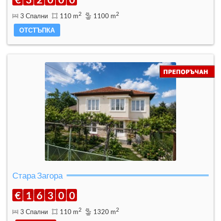
2
2
3 Спални
110 m
1100 m
ОТСТЪПКА
Стара Загора
€
1
6
3
0
0
2
2
3 Спални
110 m
1320 m