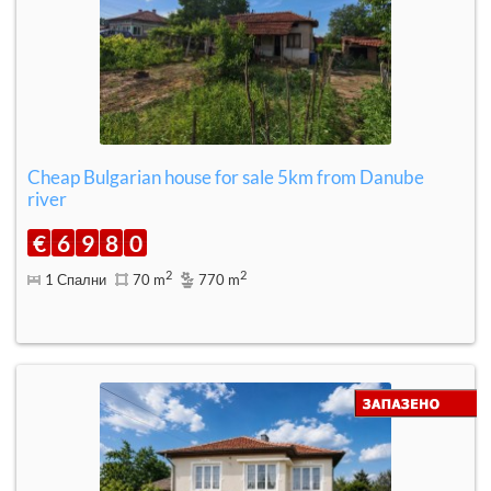
Cheap Bulgarian house for sale 5km from Danube
river
€
6
9
8
0
2
2
1 Спални
70 m
770 m