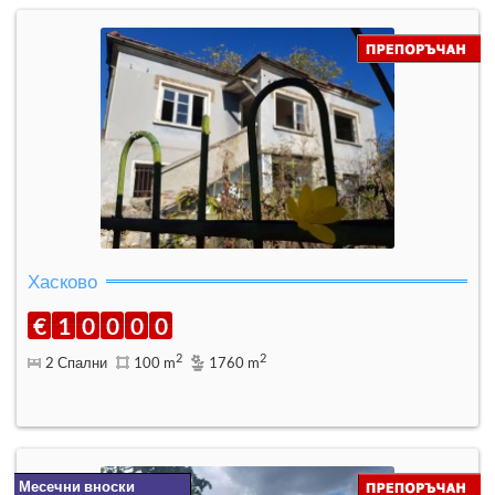
Хасково
€
1
0
0
0
0
2
2
2 Спални
100 m
1760 m
Месечни вноски