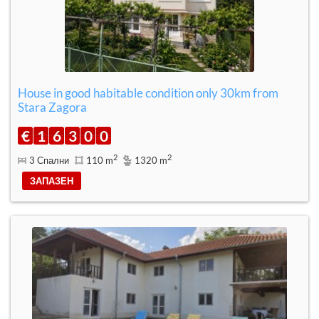
House in good habitable condition only 30km from
Stara Zagora
€
1
6
3
0
0
2
2
3 Спални
110 m
1320 m
ЗАПАЗЕН