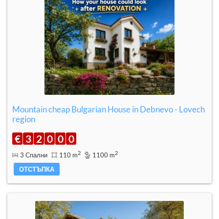
Mountain cheap Bulgarian House in Debnevo - Lovech
region
€
3
2
0
0
0
2
2
3 Спални
110 m
1100 m
ОТСТЪПКА