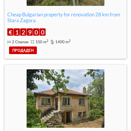
Cheap Bulgarian property for renovation 28 km from
Stara Zagora
€
1
2
9
0
0
2
2
2 Спални
100 m
1400 m
ПРОДАДЕН