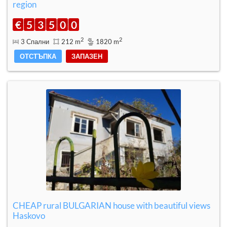
region
€
5
3
5
0
0
2
2
3 Спални
212 m
1820 m
ОТСТЪПКА
ЗАПАЗЕН
CHEAP rural BULGARIAN house with beautiful views
Haskovo