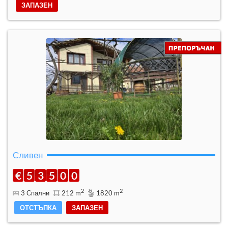
ЗАПАЗЕН
Сливен
€
5
3
5
0
0
2
2
3 Спални
212 m
1820 m
ОТСТЪПКА
ЗАПАЗЕН