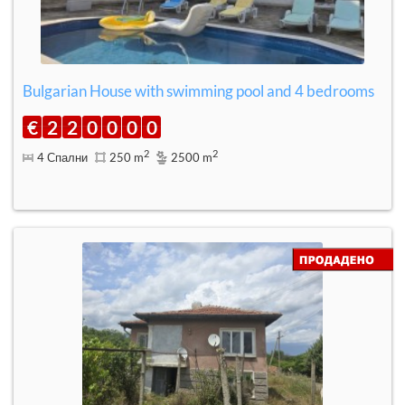
Bulgarian House with swimming pool and 4 bedrooms
€
2
2
0
0
0
0
2
2
4 Спални
250 m
2500 m