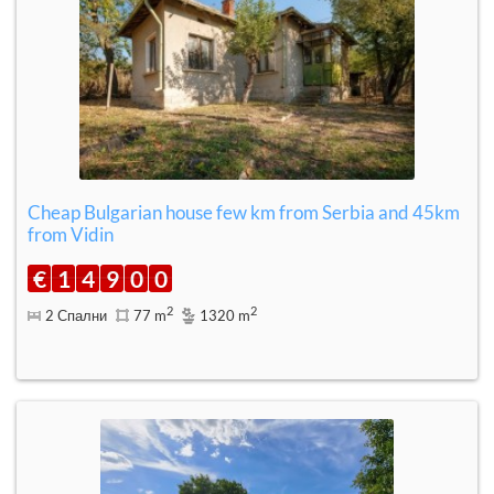
Cheap Bulgarian house few km from Serbia and 45km
from Vidin
€
1
4
9
0
0
2
2
2 Спални
77 m
1320 m