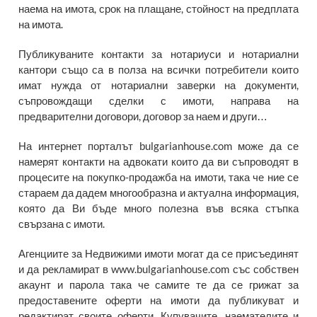
наема на имота, срок на плащане, стойност на предплата
на имота.
Публикуваните контакти за нотариуси и нотариални
кантори също са в полза на всички потребители които
имат нужда от нотариални заверки на документи,
съпровождащи сделки с имоти, направа на
предварителни договори, договор за наем и други…
На интернет порталът bulgarianhouse.com може да се
намерят контакти на адвокати които да ви съпроводят в
процесите на покупко-продажба на имоти, така че ние се
стараем да дадем многообразна и актуална информация,
която да Ви бъде много полезна във всяка стъпка
свързана с имоти.
Агенциите за Недвижими имоти могат да се присъединят
и да рекламират в www.bulgarianhouse.com със собствен
акаунт и парола така че самите те да се грижат за
предоставените оферти на имоти да публикуват и
редактират своите оферти. Купувачите, наемателите и