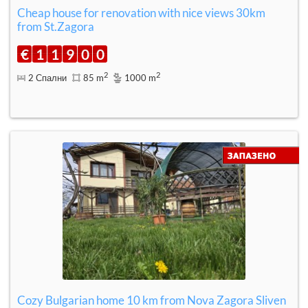
Cheap house for renovation with nice views 30km
from St.Zagora
€
1
1
9
0
0
2
2
2 Спални
85 m
1000 m
Cozy Bulgarian home 10 km from Nova Zagora Sliven