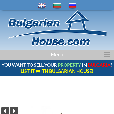
Menu
НАЧАЛО
ИМОТИ
РЕГИОНИ
YOU WANT TO SELL YOUR
PROPERTY
IN
BULGARIA
?
LIST IT WITH BULGARIAN HOUSE!
НОВИНИ
БЪЛГАРИЯ
КОМПАНИЯ
КОНТАКТИ
ОТЗИВИ