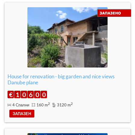
House for renovation - big garden and nice views
Danube plane
€
1
0
6
0
0
2
2
4 Спални
160 m
3120 m
ЗАПАЗЕН