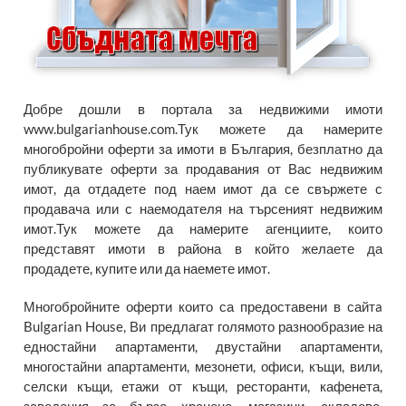
Добре дошли в портала за недвижими имоти
www.bulgarianhouse.com.Тук можете да намерите
многобройни оферти за имоти в България, безплатно да
публикувате оферти за продавания от Вас недвижим
имот, да отдадете под наем имот да се свържете с
продавача или с наемодателя на търсеният недвижим
имот.Тук можете да намерите агенциите, които
представят имоти в района в който желаете да
продадете, купите или да наемете имот.
Многобройните оферти които са предоставени в сайтa
Bulgarian House, Ви предлагат голямото разнообразие на
едностайни апартаменти, двустайни апартаменти,
многостайни апартаменти, мезонети, офиси, къщи, вили,
селски къщи, етажи от къщи, ресторанти, кафенета,