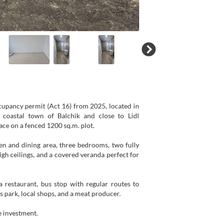
cupancy permit (Act 16) from 2025, located in
 coastal town of Balchik and close to Lidl
ace on a fenced 1200 sq.m. plot.
en and dining area, three bedrooms, two fully
gh ceilings, and a covered veranda perfect for
 a restaurant, bus stop with regular routes to
s park, local shops, and a meat producer.
e investment.