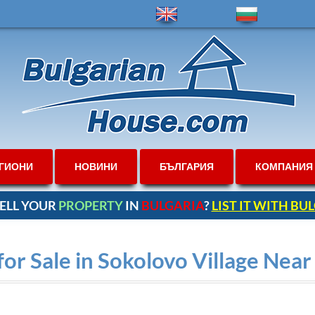
ГИОНИ
НОВИНИ
БЪЛГАРИЯ
КОМПАНИЯ
ELL YOUR
PROPERTY
IN
BULGARIA
?
LIST IT WITH B
r Sale in Sokolovo Village Near