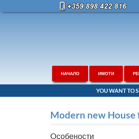
НАЧАЛО
ИМОТИ
РЕ
YOU WANT TO S
Modern new House fo
Oсобености