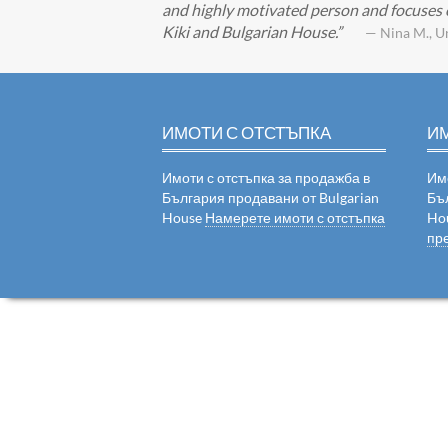
and highly motivated person and focuses on
Kiki and Bulgarian House.
— Nina M., U
ИМОТИ С ОТСТЪПКА
И
Имоти с отстъпка за продажба в
Им
България продавани от Bulgarian
Бъ
House
Намерете имоти с отстъпка
Ho
пр