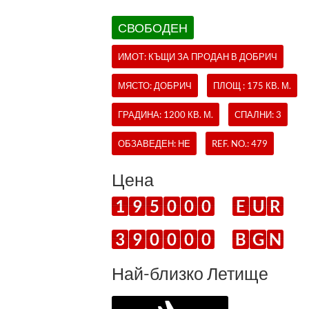
СВОБОДЕН
ИМОТ:
КЪЩИ
ЗА ПРОДАН В ДОБРИЧ
МЯСТО: ДОБРИЧ
ПЛОЩ : 175 КВ. М.
ГРАДИНА: 1200 КВ. М.
СПАЛНИ: 3
ОБЗАВЕДЕН: НЕ
REF. NO.:
479
Цена
1
9
5
0
0
0
E
U
R
3
9
0
0
0
0
B
G
N
Най-близко Летище