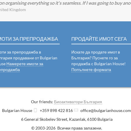
 organising everything so it's seamless. If I was going to buy an
nited Kingdom
МОТИ ЗА ПРЕПРОДАЖБА
ПРОДАЙТЕ ИМОТ СЕГА
оти за препродажба в
Искате да продате имот в
лгария продавани от Bulgarian
България? Пуснете го за
use
Намерете имоти за
продажба с Bulgarian House!
епродажба
Попълнете формата
Our friends:
Биоактиватори България
Bulgarian House
+359 898 422 816
office@bulgarianhouse.co
6 General Skobelev Street
,
Kazanlak
,
6100
Bulgaria
© 2003-2026 Всички права запазени.