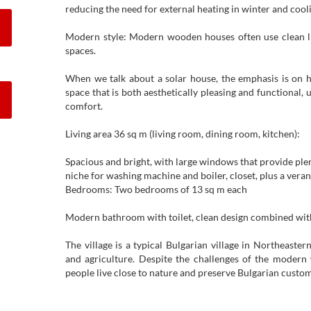
reducing the need for external heating in winter and coo
Modern style: Modern wooden houses often use clean lin
spaces.
When we talk about a solar house, the emphasis is on 
space that is both aesthetically pleasing and functional, 
comfort.
Living area 36 sq m (living room, dining room, kitchen):
Spacious and bright, with large windows that provide plent
niche for washing machine and boiler, closet, plus a vera
Bedrooms: Two bedrooms of 13 sq m each
Modern bathroom with toilet, clean design combined with
The village is a typical Bulgarian village in Northeaste
and agriculture. Despite the challenges of the modern 
people live close to nature and preserve Bulgarian custom