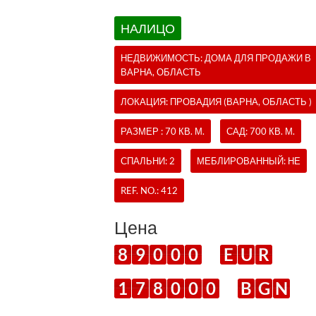
НАЛИЦО
НЕДВИЖИМОСТЬ:
ДОМА
ДЛЯ ПРОДАЖИ В
ВАРНА, ОБЛАСТЬ
ЛОКАЦИЯ: ПРОВАДИЯ (ВАРНА, ОБЛАСТЬ )
РАЗМЕР : 70 КВ. М.
САД: 700 КВ. М.
СПАЛЬНИ: 2
МЕБЛИРОВАННЫЙ: НЕ
REF. NO.:
412
Цена
8
9
0
0
0
E
U
R
1
7
8
0
0
0
B
G
N