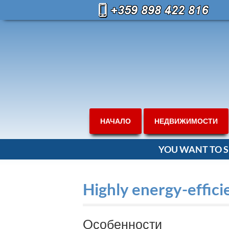
НАЧАЛО
НЕДВИЖИМОСТИ
YOU WANT TO S
Highly energy-effic
Oсобенности