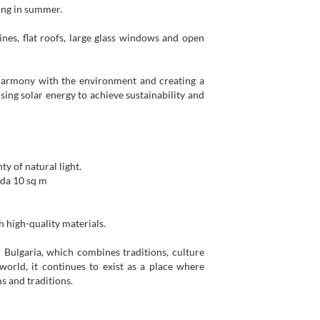
ling in summer.
es, flat roofs, large glass windows and open
harmony with the environment and creating a
using solar energy to achieve sustainability and
y of natural light.
nda 10 sq m
 high-quality materials.
rn Bulgaria, which combines traditions, culture
world, it continues to exist as a place where
s and traditions.