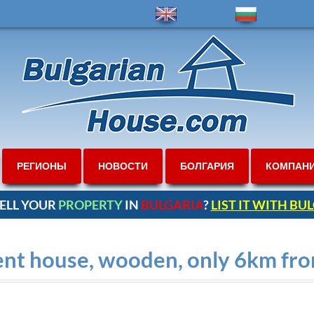
РЕГИОНЫ
НОВОСТИ
БОЛГАРИЯ
КОМПАН
ELL YOUR
PROPERTY
IN
BULGARIA
?
LIST IT WITH B
ient house, wooden, only 6km fr