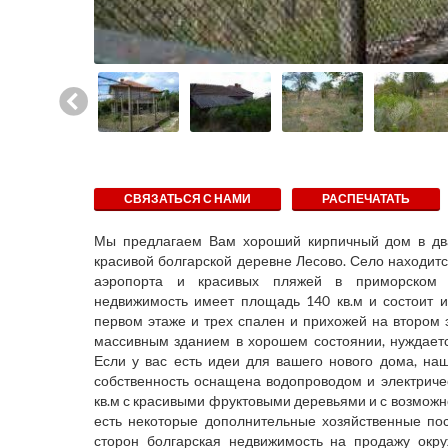
СВЯЗАТЬСЯ С НАМИ
РАСПЕЧАТАТЬ
Мы предлагаем Вам хороший кирпичный дом в два
красивой болгарской деревне Лесово. Село находит
аэропорта и красивых пляжей в приморском г
недвижимость имеет площадь 140 кв.м и состоит из
первом этаже и трех спален и прихожей на втором 
массивным зданием в хорошем состоянии, нуждаетс
Если у вас есть идеи для вашего нового дома, на
собственность оснащена водопроводом и электриче
кв.м с красивыми фруктовыми деревьями и с возможн
есть некоторые дополнительные хозяйственные пос
сторон болгарская недвижимость на продажу окру