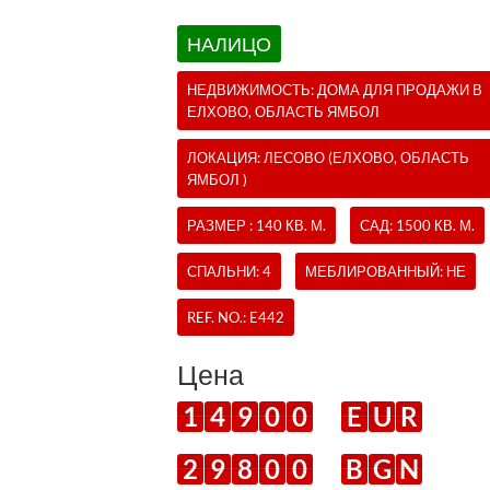
НАЛИЦО
НЕДВИЖИМОСТЬ:
ДОМА
ДЛЯ ПРОДАЖИ В
ЕЛХОВО, ОБЛАСТЬ ЯМБОЛ
ЛОКАЦИЯ: ЛЕСОВО (ЕЛХОВО, ОБЛАСТЬ
ЯМБОЛ )
РАЗМЕР : 140 КВ. М.
САД: 1500 КВ. М.
СПАЛЬНИ: 4
МЕБЛИРОВАННЫЙ: НЕ
REF. NO.:
E442
Цена
1
4
9
0
0
E
U
R
2
9
8
0
0
B
G
N