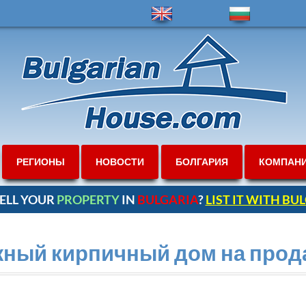
РЕГИОНЫ
НОВОСТИ
БОЛГАРИЯ
КОМПАН
ELL YOUR
PROPERTY
IN
BULGARIA
?
LIST IT WITH B
ный кирпичный дом на прод