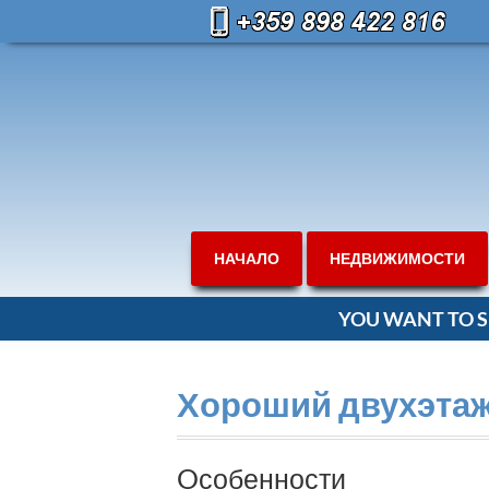
НАЧАЛО
НЕДВИЖИМОСТИ
YOU WANT TO S
Хороший двухэтаж
Oсобенности