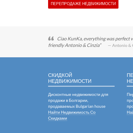
ПЕРЕПРОДАЖЕ НЕДВИЖИМОСТИ
Ciao KunKa, everything was perfect w
friendly Antonio & Cinzia
— Antonio & C
СКИДКОЙ
П
НЕДВИЖИМОСТИ
Н
Дисконтные недвижимости для
Пе
продажи в Болгарии,
пр
продаваемых Bulgarian house
пр
Найти Недвижимость Со
На
Скидками