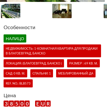
Oсобенности
НАЛИЦО
НЕДВИЖИМОСТЬ:
1-КОМНАТНАЯ КВАРТИРА
ДЛЯ ПРОДАЖИ
В БЛАГОЕВГРАД, БАНСКО
ЛОКАЦИЯ: (БЛАГОЕВГРАД, БАНСКО )
РАЗМЕР : 69 КВ. М.
САД: 0 КВ. М.
СПАЛЬНИ: 1
МЕБЛИРОВАННЫЙ: ДА
REF. NO.:
BLB573
Цена
3
8
5
0
0
E
U
R