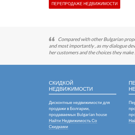
ПЕРЕПРОДАЖЕ НЕДВИЖИМОСТИ
Compared with other Bulgarian propert
and most importantly , as my dialogue dev
her customers and the choices they make . I
СКИДКОЙ
П
НЕДВИЖИМОСТИ
Н
Дисконтные недвижимости для
Пе
продажи в Болгарии,
пр
продаваемых Bulgarian house
пр
Найти Недвижимость Со
На
Скидками