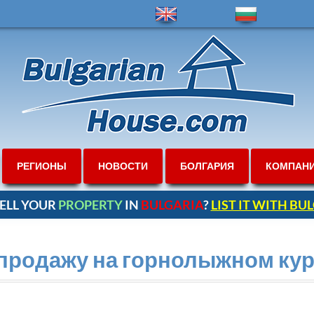
РЕГИОНЫ
НОВОСТИ
БОЛГАРИЯ
КОМПАН
ELL YOUR
PROPERTY
IN
BULGARIA
?
LIST IT WITH B
продажу на горнолыжном кур