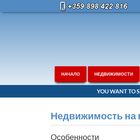
НАЧАЛО
НЕДВИЖИМОСТИ
YOU WANT TO S
Недвижимость на 
Oсобенности