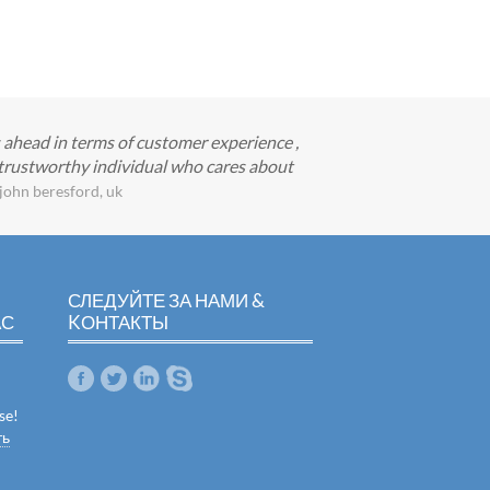
s ahead in terms of customer experience ,
d trustworthy individual who cares about
john beresford, uk
СЛЕДУЙТЕ ЗА НАМИ &
АС
KОНТАКТЫ
se!
ть