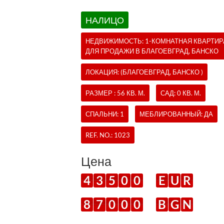
НАЛИЦО
НЕДВИЖИМОСТЬ:
1-КОМНАТНАЯ КВАРТИР
ДЛЯ ПРОДАЖИ В БЛАГОЕВГРАД, БАНСКО
ЛОКАЦИЯ: (БЛАГОЕВГРАД, БАНСКО )
РАЗМЕР : 56 КВ. М.
САД: 0 КВ. М.
СПАЛЬНИ: 1
МЕБЛИРОВАННЫЙ: ДА
REF. NO.:
1023
Цена
4
3
5
0
0
E
U
R
8
7
0
0
0
B
G
N