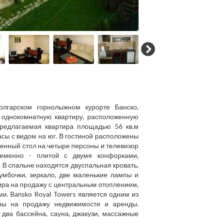
лгарском горнолыжном курорте Банско,
однокомнатную квартиру, расположенную
Предлагаемая квартира площадью 56 кв.м
расы с видом на юг. В гостиной расположены
денный стол на четыре персоны и телевизор
ременно - плитой с двумя конфорками,
В спальне находятся двуспальная кровать,
мбочки, зеркало, две маленькие лампы и
ира на продажу с центральным отоплением,
. Bansko Royal Towers является одним из
ены на продажу недвижимости и аренды.
 два бассейна, сауна, джакузи, массажные