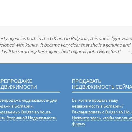
y agencies both in the UK and in Bulgaria , this one is light year
eloped with kunka , it became very clear that she is a genuine an
 will be returning here again . best regards , john Beresford
— 
ЕРЕПРОДАЖЕ
ПРОДАВАТЬ
ЕДВИЖИМОСТИ
НЕДВИЖИМОСТЬ СЕЙЧ
репродажа недвижимости для
Вы хотите продать вашу
одажи в Болгарии,
недвижимость в Болгарии?
одаваемых Bulgarian house
Рекламировать с Bulgarian Hou
йти Вторичной Недвижимости
Нажмите здесь, чтобы заполни
форму