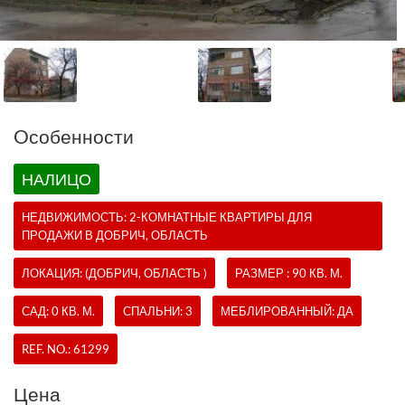
Oсобенности
НАЛИЦО
НЕДВИЖИМОСТЬ:
2-КОМНАТНЫЕ КВАРТИРЫ
ДЛЯ
ПРОДАЖИ В ДОБРИЧ, ОБЛАСТЬ
ЛОКАЦИЯ: (ДОБРИЧ, ОБЛАСТЬ )
РАЗМЕР : 90 КВ. М.
САД: 0 КВ. М.
СПАЛЬНИ: 3
МЕБЛИРОВАННЫЙ: ДА
REF. NO.:
61299
Цена