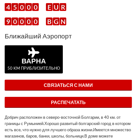
4
5
0
0
0
E
U
R
9
0
0
0
0
B
G
N
Ближайший Аэропорт
ВАРНА
50 KM ПРИБЛИЗИТЕЛЬНО
СВЯЗАТЬСЯ С НАМИ
РАСПЕЧАТАТЬ
Добрич расположен в северо-восточной Болгарии, в 40 км. от
границы с Румынией.Хорошо развитый болгарский город в котором
есть все, что нужно для лучшего образа жизни.Имеется множество
магазинов, баров, банки, школы, больници.В доме можете