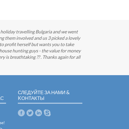
n holiday travelling Bulgaria and we went
ng them involved and us 3 picked a lovely
u to profit herself but wants you to take
y house hunting guys - the value for money
y is breathtaking ?? . Thanks again for all
СЛЕДУЙТЕ ЗА НАМИ &
АС
KОНТАКТЫ
se!
ть