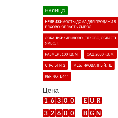
НАЛИЦО
НЕДВИЖИМОСТЬ:
ДОМА
ДЛЯ ПРОДАЖИ В
ЕЛХОВО, ОБЛАСТЬ ЯМБОЛ
ЛОКАЦИЯ: КИРИЛОВО (ЕЛХОВО, ОБЛАСТЬ
ЯМБОЛ )
РАЗМЕР : 100 КВ. М.
САД: 2000 КВ. М.
СПАЛЬНИ: 2
МЕБЛИРОВАННЫЙ: НЕ
REF. NO.:
Е444
Цена
1
6
3
0
0
E
U
R
3
2
6
0
0
B
G
N