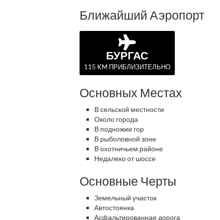
Ближайший Аэропорт
БУРГАС
115 KM ПРИБЛИЗИТЕЛЬНО
Основных Местах
В сельской местности
Около города
В подножии гор
В рыболовной зоне
В охотничьем районе
Недалеко от шоссе
Основные Черты
Земельный участок
Автостоянка
Асфальтированная дорога