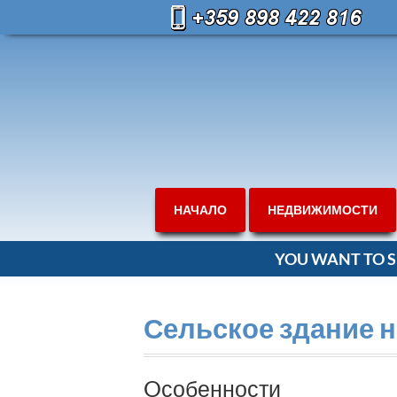
НАЧАЛО
НЕДВИЖИМОСТИ
YOU WANT TO S
Сельское здание н
Oсобенности