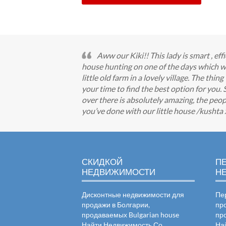
Aww our Kiki!! This lady is smart , ef
house hunting on one of the days which wa
little old farm in a lovely village. The thin
your time to find the best option for you.
over there is absolutely amazing, the peopl
you’ve done with our little house /kushta 
СКИДКОЙ
П
НЕДВИЖИМОСТИ
Н
Дисконтные недвижимости для
Пе
продажи в Болгарии,
пр
продаваемых Bulgarian house
пр
Найти Недвижимость Со
На