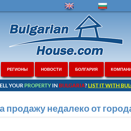
РЕГИОНЫ
НОВОСТИ
БОЛГАРИЯ
КОМПАН
ELL YOUR
PROPERTY
IN
BULGARIA
?
LIST IT WITH B
а продажу недалеко от город