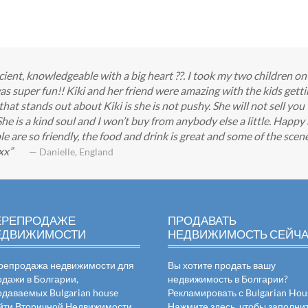
ficient, knowledgeable with a big heart ??. I took my two children o
s super fun!! Kiki and her friend were amazing with the kids getti
g that stands out about Kiki is she is not pushy. She will not sell yo
 She is a kind soul and I won’t buy from anybody else a little. Happ
e are so friendly, the food and drink is great and some of the scener
xx
— Danielle, England
ЕРЕПРОДАЖЕ
ПРОДАВАТЬ
ЕДВИЖИМОСТИ
НЕДВИЖИМОСТЬ СЕЙЧ
репродажа недвижимости для
Вы хотите продать вашу
одажи в Болгарии,
недвижимость в Болгарии?
одаваемых Bulgarian house
Рекламировать с Bulgarian Hou
йти Вторичной Недвижимости
Нажмите здесь, чтобы заполни