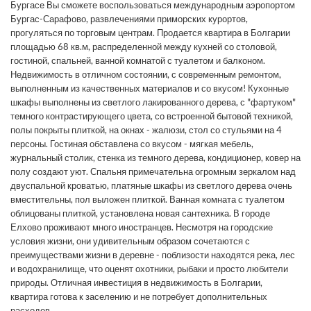
Бургасе Вы сможете воспользоваться международным аэропортом
Бургас-Сарафово, развлечениями приморских курортов,
прогуляться по торговым центрам. Продается квартира в Болгарии
площадью 68 кв.м, распределенной между кухней со столовой,
гостиной, спальней, ванной комнатой с туалетом и балконом.
Недвижимость в отличном состоянии, с современным ремонтом,
выполненным из качественных материалов и со вкусом! Кухонные
шкафы выполнены из светлого лакированного дерева, с "фартуком"
темного контрастирующего цвета, со встроенной бытовой техникой,
полы покрыты плиткой, на окнах - жалюзи, стол со стульями на 4
персоны. Гостиная обставлена со вкусом - мягкая мебель,
журнальный столик, стенка из темного дерева, кондиционер, ковер на
полу создают уют. Спальня примечательна огромным зеркалом над
двуспальной кроватью, платяные шкафы из светлого дерева очень
вместительны, пол выложен плиткой. Ванная комната с туалетом
облицованы плиткой, установлена новая сантехника. В городе
Елхово проживают много иностранцев. Несмотря на городские
условия жизни, они удивительным образом сочетаются с
преимуществами жизни в деревне - поблизости находятся река, лес
и водохранилище, что оценят охотники, рыбаки и просто любители
природы. Отличная инвестиция в недвижимость в Болгарии,
квартира готова к заселению и не потребует дополнительных
расходов.