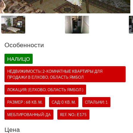
Oсобенности
НАЛИЦО
НЕДВИЖИМОСТЬ:
2-КОМНАТНЫЕ КВАРТИРЫ
ДЛЯ
ПРОДАЖИ В ЕЛХОВО, ОБЛАСТЬ ЯМБОЛ
ЛОКАЦИЯ: (ЕЛХОВО, ОБЛАСТЬ ЯМБОЛ )
РАЗМЕР : 68 КВ. М.
САД: 0 КВ. М.
СПАЛЬНИ: 1
МЕБЛИРОВАННЫЙ: ДА
REF. NO.:
Е175
Цена