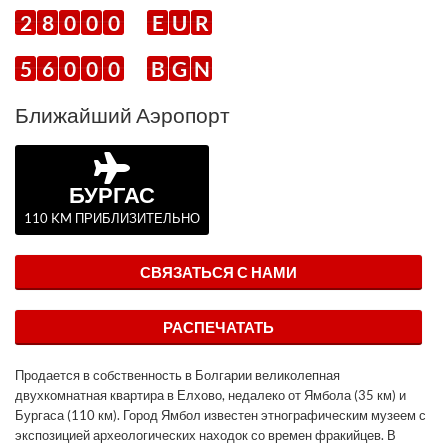
2
8
0
0
0
E
U
R
5
6
0
0
0
B
G
N
Ближайший Аэропорт
БУРГАС
110 KM ПРИБЛИЗИТЕЛЬНО
СВЯЗАТЬСЯ С НАМИ
РАСПЕЧАТАТЬ
Продается в собственность в Болгарии великолепная
двухкомнатная квартира в Елхово, недалеко от Ямбола (35 км) и
Бургаса (110 км). Город Ямбол известен этнографическим музеем с
экспозицией археологических находок со времен фракийцев. В