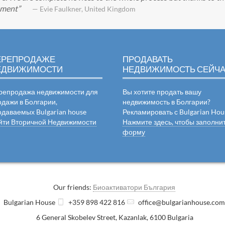
tement
— Evie Faulkner, United Kingdom
ЕРЕПРОДАЖЕ
ПРОДАВАТЬ
ЕДВИЖИМОСТИ
НЕДВИЖИМОСТЬ СЕЙЧ
репродажа недвижимости для
Вы хотите продать вашу
одажи в Болгарии,
недвижимость в Болгарии?
одаваемых Bulgarian house
Рекламировать с Bulgarian Hou
йти Вторичной Недвижимости
Нажмите здесь, чтобы заполни
форму
Our friends:
Биоактиватори България
Bulgarian House
+359 898 422 816
office@bulgarianhouse.co
6 General Skobelev Street
,
Kazanlak
,
6100
Bulgaria