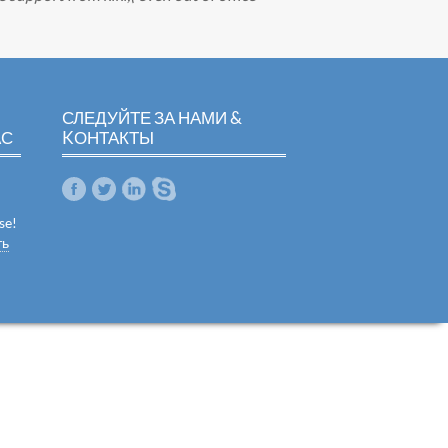
СЛЕДУЙТЕ ЗА НАМИ &
АС
KОНТАКТЫ
se!
ть
m