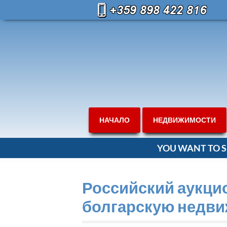
НАЧАЛО
НЕДВИЖИМОСТИ
YOU WANT TO S
Российский аукци
болгарскую недв