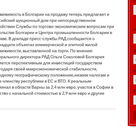
Л
вижимость в Болгарии на продажу теперь предлагает и
сийский аукционный дом при непосредственном
ействии Службы по торгово-экономическим вопросам при
Р
ольстве Болгарии и Центра промышленности Болгарии в
кве. В докладе пресс-службы РАД сообщается о
надцати объектах коммерческой и элитной жилой
вижимости, выставленной на торги. По мнению
Ц
ерального директора РАД Ольги Соколовой Болгария
яется перспективным для инвестиций государством
годаря своей макроэкономической стабильности,
Р
одному географическому положению,низким налогам и
 членству республики в ЕС и ВТО. К реальным
нал в области Варны за 2,4 млн евро, участок в Софии в
Р
тво с начальной стоимостью в 2,9 млн евро и другие