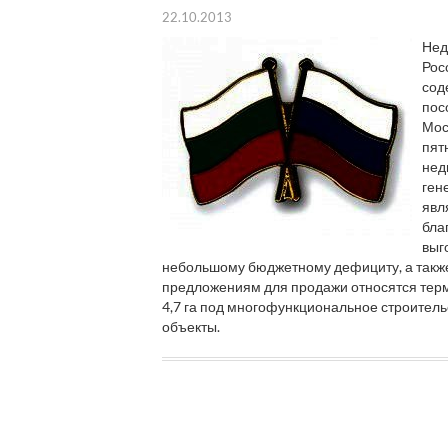
22.10.2013
Нед
Рос
сод
пос
Мос
пят
нед
ген
явл
бла
выг
небольшому бюджетному дефициту, а также
предложениям для продажи относятся терми
4,7 га под многофункциональное строительс
объекты.