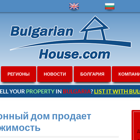
РЕГИОНЫ
НОВОСТИ
БОЛГАРИЯ
КОМПАН
ELL YOUR
PROPERTY
IN
BULGARIA
?
LIST IT WITH B
онный дом продает
ижимость
Д