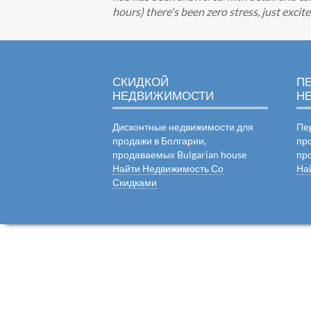
hours) there's been zero stress, just exci
СКИДКОЙ
П
НЕДВИЖИМОСТИ
Н
Дисконтные недвижимости для
Пе
продажи в Болгарии,
пр
продаваемых Bulgarian house
пр
Найти Недвижимость Со
На
Скидками