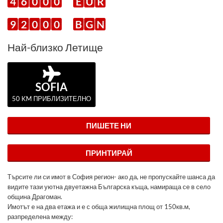
4
6
0
0
0
E
U
R
9
2
0
0
0
B
G
N
Най-близко Летище
SOFIA
50 KM ПРИБЛИЗИТЕЛНО
ПИШЕТЕ НИ
ПРИНТИРАЙ
Tърсите ли си имот в София регион- ако да, не пропускайте шанса да
видите тази уютна двуетажна Българска къща, намираща се в село
община Драгоман.
Имотът е на два етажа и е с обща жилищна площ от 150кв.м,
разпределена между: