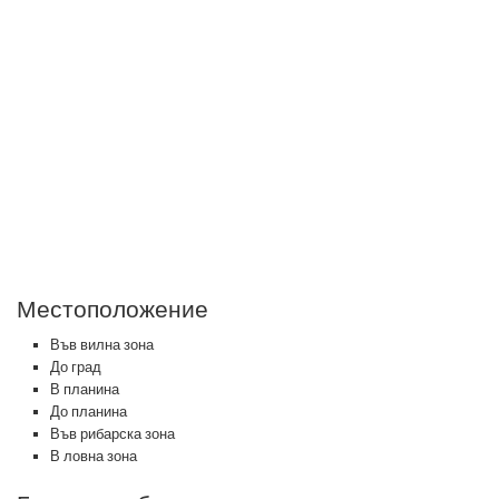
Местоположение
Във вилна зона
До град
В планина
До планина
Във рибарска зона
В ловна зона