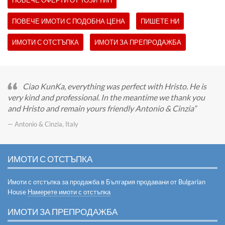
ПОВЕЧЕ ОФЕРТИ ОТ ТОЗИ ТИП
ПОВЕЧЕ ИМОТИ С ПОДОБНА ЦЕНА
ПИШЕТЕ НИ
ИМОТИ С ОТСТЪПКА
ИМОТИ ЗА ПРЕПРОДАЖБА
Ciao KunKa, everything was perfect with Hristo. He is
very kind and professional. In the meantime we thank you
and Hristo and remain yours friendly Antonio & Cinzia
— Antonio & Cinzia, Italy
ИМОТИ С ОТСТЪПКА
Имоти с отстъпка за продажба в България продавани от Bulgarian
House
Намерете имоти с отстъпка
ИМОТИ ЗА ПРЕПРОДАЖБА