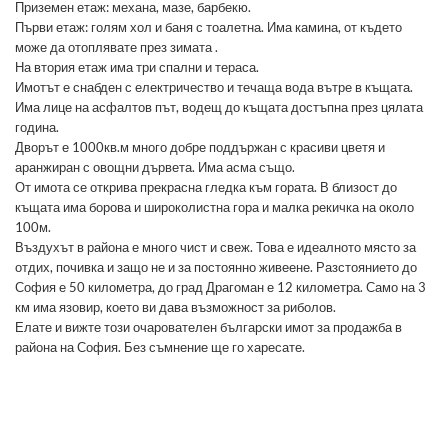
Приземен етаж: механа, мазе, барбекю.
Първи етаж: голям хол и баня с тоалетна. Има камина, от където
може да отоплявате през зимата .
На втория етаж има три спални и тераса.
Имотът е снабден с електричество и течаща вода вътре в къщата.
Има лице на асфалтов път, водещ до къщата достъпна през цялата
година.
Дворът е 1000кв.м много добре поддържан с красиви цветя и
аранжиран с овощни дървета. Има асма също.
От имота се открива прекрасна гледка към гората. В близост до
къщата има борова и широколистна гора и малка рекичка на около
100м.
Въздухът в района е много чист и свеж. Това е идеалното място за
отдих, почивка и защо не и за постоянно живеене. Разстоянието до
София е 50 километра, до град Драгоман е 12 километра. Само на 3
км има язовир, което ви дава възможност за риболов.
Елате и вижте този очарователен български имот за продажба в
района на София. Без съмнение ще го харесате.