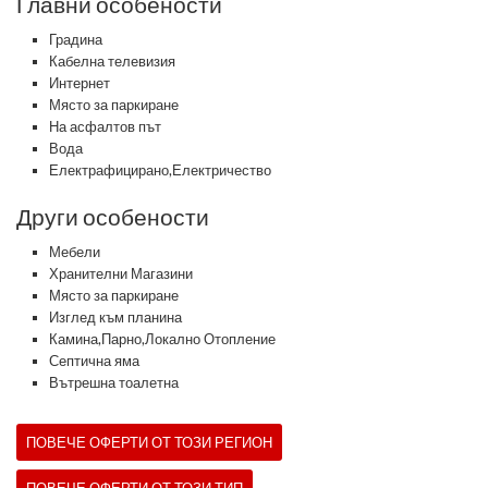
Главни особености
Градина
Кабелна телевизия
Интернет
Място за паркиране
На асфалтов път
Вода
Електрафицирано,Електричество
Други особености
Мебели
Хранителни Магазини
Място за паркиране
Изглед към планина
Камина,Парно,Локално Отопление
Септична яма
Вътрешна тоалетна
ПОВЕЧЕ ОФЕРТИ ОТ ТОЗИ РЕГИОН