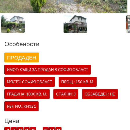
Oсобености
ПРОДАДЕН
ИМОТ:
КЪЩИ
ЗА ПРОДАН В СОФИЯ ОБЛАСТ
МЯСТО: СОФИЯ ОБЛАСТ
ПЛОЩ : 150 КВ. М.
ГРАДИНА: 1000 КВ. М.
СПАЛНИ: 3
ОБЗАВЕДЕН: НЕ
REF. NO.:
KH321
Цена