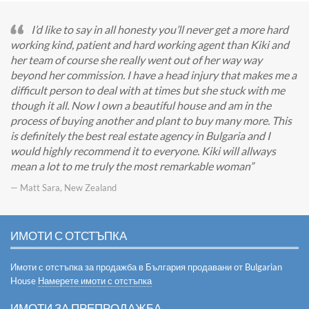
I’d like to say in all honesty you’ll never get a more hard
working kind, patient and hard working agent than Kiki and
her team of course she really went out of her way way
beyond her commission. I have a head injury that makes me a
difficult person to deal with at times but she stuck with me
though it all. Now I own a beautiful house and am in the
process of buying another and plant to buy many more. This
is definitely the best real estate agency in Bulgaria and I
would highly recommend it to everyone. Kiki will allways
mean a lot to me truly the most remarkable woman
— Matt Sara, New Zealand
ИМОТИ С ОТСТЪПКА
Имоти с отстъпка за продажба в България продавани от Bulgarian
House
Намерете имоти с отстъпка
ИМОТИ ЗА ПРЕПРОДАЖБА