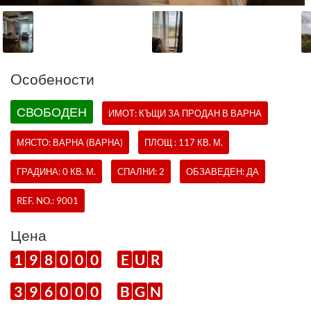
Oсобености
СВОБОДЕН
ИМОТ:
КЪЩИ
ЗА ПРОДАН В ВАРНА
МЯСТО: ВАРНА (ВАРНА)
ПЛОЩ : 117 КВ. М.
ГРАДИНА: 0 КВ. М.
СПАЛНИ: 2
ОБЗАВЕДЕН: ДА
REF. NO.:
9001
Цена
1
9
8
0
0
0
E
U
R
3
9
6
0
0
0
B
G
N