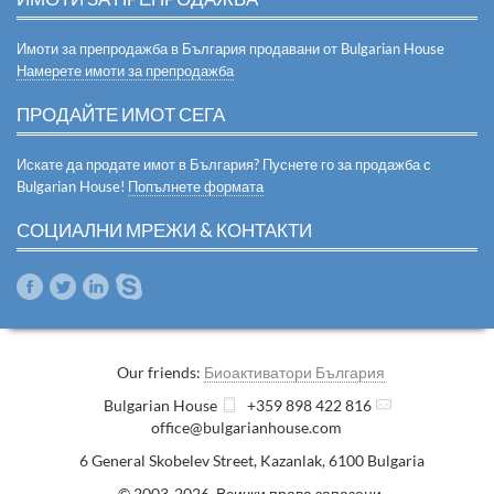
Имоти за препродажба в България продавани от Bulgarian House
Намерете имоти за препродажба
ПРОДАЙТЕ ИМОТ СЕГА
Искате да продате имот в България? Пуснете го за продажба с
Bulgarian House!
Попълнете формата
СОЦИАЛНИ МРЕЖИ & КОНТАКТИ
Our friends:
Биоактиватори България
Bulgarian House
+359 898 422 816
office@bulgarianhouse.com
6 General Skobelev Street
,
Kazanlak
,
6100
Bulgaria
© 2003-2026 Всички права запазени.