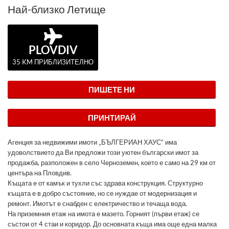
Най-близко Летище
PLOVDIV
35 KM ПРИБЛИЗИТЕЛНО
ПИШЕТЕ НИ
ПРИНТИРАЙ
Агенция за недвижими имоти „БЪЛГЕРИАН ХАУС” има
удоволствието да Ви предложи този уютен български имот за
продажба, разположен в село Черноземен, което е само на 29 км от
центъра на Пловдив.
Къщата е от камък и тухли със здрава конструкция. Структурно
къщата е в добро състояние, но се нуждае от модернизация и
ремонт. Имотът е снабден с електричество и течаща вода.
На приземния етаж на имота е мазето. Горният (първи етаж) се
състои от 4 стаи и коридор. До основната къща има още една малка