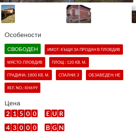
Oсобености
СВОБОДЕН
ИМОТ:
КЪЩИ
ЗА ПРОДАН В ПЛОВДИВ
МЯСТО: ПЛОВДИВ
ПЛОЩ : 120 КВ. М.
ГРАДИНА: 1800 КВ. М.
СПАЛНИ: 3
ОБЗАВЕДЕН: НЕ
REF. NO.:
KH699
Цена
2
1
5
0
0
E
U
R
4
3
0
0
0
B
G
N