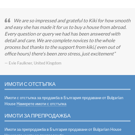
We are so impressed and grateful to Kiki for how smooth
and easy she has made it for us to buy a house from abroad.
Every question or query we had has been answered with
detail and care. We are complete novices to the whole
process but thanks to the support from kiki,( even out of
office hours) there's been zero stress, just excitement
— Evie Faulkner, United Kingdom
ИМОТИ С ОТСТЪПКА
Имоти с отстъпка за продажба в България продавани от Bulgarian
House
Намерете имоти с отстъпка
ИМОТИ ЗА ПРЕПРОДАЖБА
Имоти за препродажба в България продавани от Bulgarian House