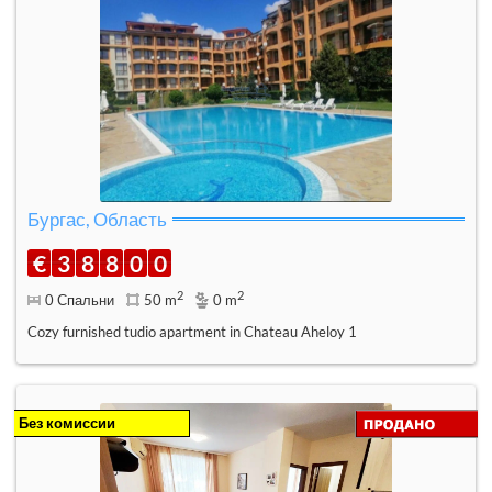
Бургас, Область
€
3
8
8
0
0
2
2
0 Спальни
50 m
0 m
Cozy furnished tudio apartment in Chateau Aheloy 1
Без комиссии