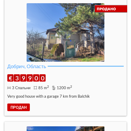
Добрич, Область
€
3
9
9
0
0
2
2
3 Спальни
85 m
1200 m
Very good house with a garage 7 km from Balchik
ПРОДАН