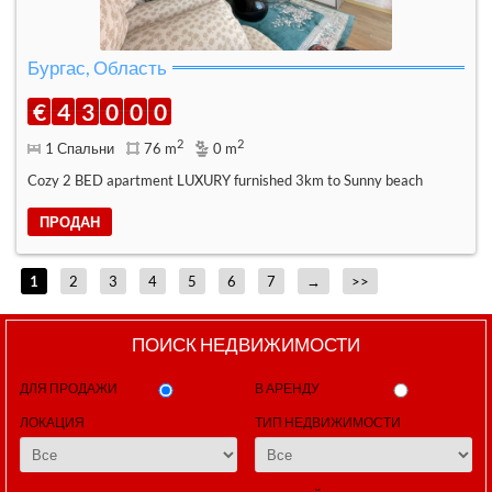
Бургас, Область
€
4
3
0
0
0
2
2
1 Спальни
76 m
0 m
Cozy 2 BED apartment LUXURY furnished 3km to Sunny beach
ПРОДАН
1
2
3
4
5
6
7
→
>>
ПОИСК НЕДВИЖИМОСТИ
ДЛЯ ПРОДАЖИ
В АРЕНДУ
ЛОКАЦИЯ
ТИП НЕДВИЖИМОСТИ