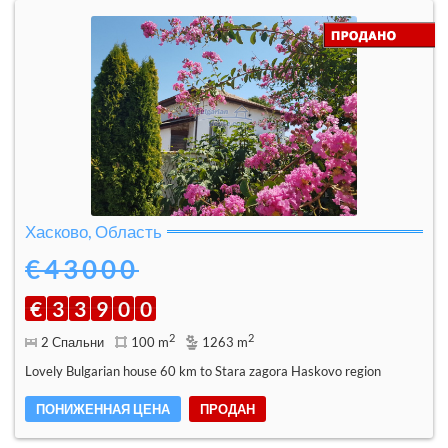
Хасково, Область
€43000
€
3
3
9
0
0
2
2
2 Спальни
100 m
1263 m
Lovely Bulgarian house 60 km to Stara zagora Haskovo region
ПОНИЖЕННАЯ ЦЕНА
ПРОДАН