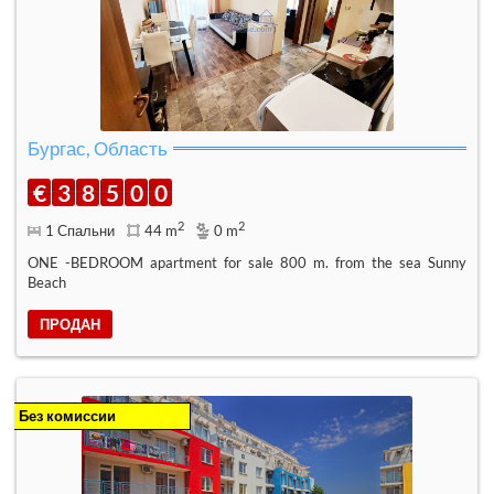
Бургас, Область
€
3
8
5
0
0
2
2
1 Спальни
44 m
0 m
ONE -BEDROOM apartment for sale 800 m. from the sea Sunny
Beach
ПРОДАН
Без комиссии