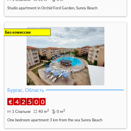
Studio apartment in Orchid Ford Garden, Sunny Beach
Без комиссии
Бургас, Область
€
4
2
5
0
0
2
2
1 Спальни
40 m
0 m
One bedroom apartment 3 km from the sea Sunny Beach