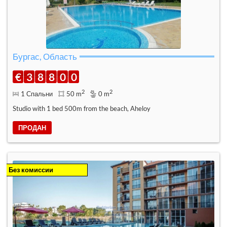
Бургас, Область
€
3
8
8
0
0
2
2
1 Спальни
50 m
0 m
Studio with 1 bed 500m from the beach, Aheloy
ПРОДАН
Без комиссии