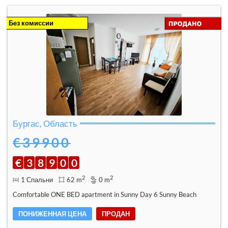
Без комиссии
Бургас, Область
€39900
€
3
8
9
0
0
2
2
1 Спальни
62 m
0 m
Comfortable ONE BED apartment in Sunny Day 6 Sunny Beach
ПОНИЖЕННАЯ ЦЕНА
ПРОДАН