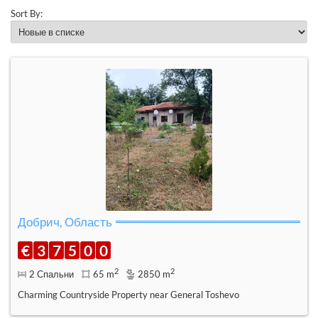
Sort By:
Добрич, Область
€
3
7
5
0
0
2
2
2 Спальни
65 m
2850 m
Charming Countryside Property near General Toshevo