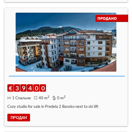
€
3
9
4
0
0
2
2
1 Спальни
40 m
0 m
Cozy studio for sale in Predela 2 Bansko next to ski lift
ПРОДАН