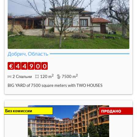
Добрич, Область
€
4
4
9
0
0
2
2
2 Спальни
120 m
7500 m
BIG YARD of 7500 square meters with TWO HOUSES
Без комиссии