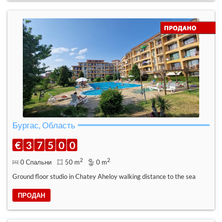
Бургас, Область
€
3
7
5
0
0
2
2
0 Спальни
50 m
0 m
Ground floor studio in Chatey Aheloy walking distance to the sea
ПРОДАН