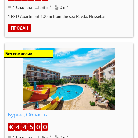
2
2
1 Спальни
58 m
0 m
1 BED Apartment 100 m from the sea Ravda, Nessebar
ПРОДАН
Без комиссии
Бургас, Область
€
4
4
5
0
0
2
2
1 Спальни
36 m
0 m