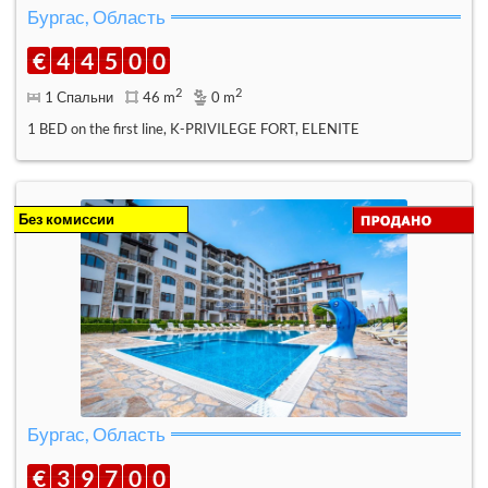
Бургас, Область
€
4
4
5
0
0
2
2
1 Спальни
46 m
0 m
1 BED on the first line, K-PRIVILEGE FORT, ELENITE
Без комиссии
Бургас, Область
€
3
9
7
0
0