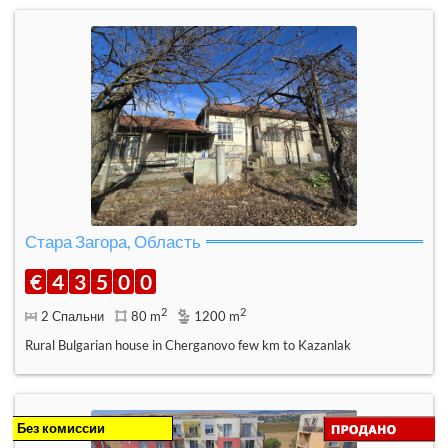
Стара Загора, Область
€
4
3
5
0
0
2
2
2 Спальни
80 m
1200 m
Rural Bulgarian house in Cherganovo few km to Kazanlak
Без комиссии