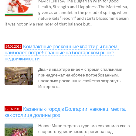
MARTENITSA The Bulgarian wish for good
Health, Strength and Happiness The Martenitsa,
given as an amulet in the period of spring, when
nature gets “reborn” and starts blossoming again
it was not only a reminder of that balance but...
Компактные роскошные квартиры внаем,
24.03.2015
наиболее потребованные на болгарском рынке
недвижимости
Два - и квартира внаем с тремя спальнями
принадлежат наиболее потребованным,
насколько роскошные свойства затронуты.
Интерес к...
Казанлык-город в Болгарии, наконец, места,
06.02.2015
как столица долины роз
Новое Министерство туризма сохранила свою
спорного туристического региона под