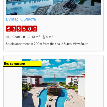
Бургас, Область
€
3
9
5
0
0
2
2
1 Спальни
43 m
0 m
Studio apartment in 700m from the sea in Sunny View South
Без комиссии