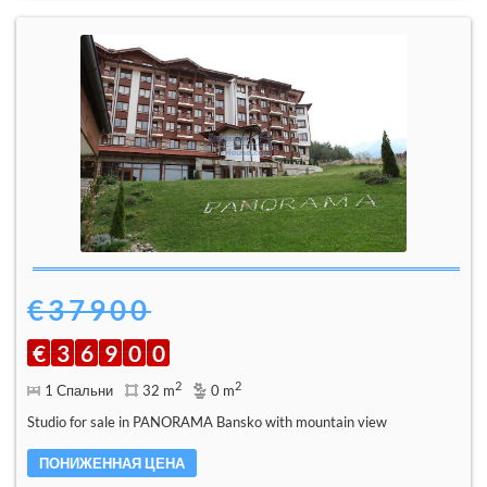
€37900
€
3
6
9
0
0
2
2
1 Спальни
32 m
0 m
Studio for sale in PANORAMA Bansko with mountain view
ПОНИЖЕННАЯ ЦЕНА