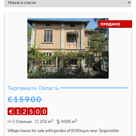
Тырговиште, Область
€15900
€
1
2
5
0
0
2
2
5 Спальни
250 m
8500 m
Village house for sale with garden of 8500sq.m near Targovishte