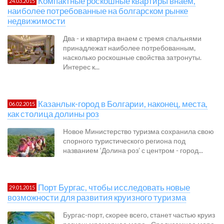
Компактные роскошные квартиры внаем,
24.03.2015
наиболее потребованные на болгарском рынке
недвижимости
Два - и квартира внаем с тремя спальнями
принадлежат наиболее потребованным,
насколько роскошные свойства затронуты.
Интерес к...
Казанлык-город в Болгарии, наконец, места,
06.02.2015
как столица долины роз
Новое Министерство туризма сохранила свою
спорного туристического региона под
названием ‘Долина роз’ с центром - город...
Порт Бургас, чтобы исследовать новые
29.01.2015
возможности для развития круизного туризма
Бургас-порт, скорее всего, станет частью круиз