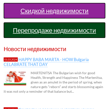
Скидкой недвижимости
Перепродаже недвижимости
Новости недвижимости
HAPPY BABA MARTA - HOW Bulgaria
01.03.2024
CELABRATE THAT DAY
MARTENITSA The Bulgarian wish for good
Health, Strength and Happiness The Martenitsa,
given as an amulet in the period of spring, when
nature gets “reborn” and starts blossoming again
it was not only a reminder of that balance but...