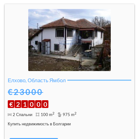
Елхово, Область Ямбол
€23000
€
2
1
0
0
0
2
2
2 Спальни
100 m
975 m
Купить недвижимость в Болгарии