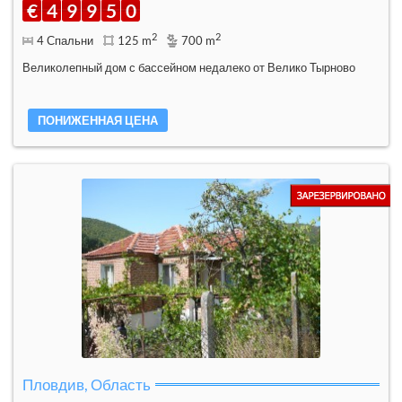
€
4
9
9
5
0
2
2
4 Спальни
125 m
700 m
Великолепный дом с бассейном недалеко от Велико Тырново
ПОНИЖЕННАЯ ЦЕНА
Пловдив, Область