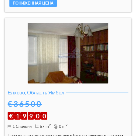
ПОНИЖЕННАЯ ЦЕНА
Елхово, Область Ямбол
€36500
€
1
9
9
0
0
2
2
1 Спальни
67 m
0 m
Цена на двухкомнатную квартиру в Елхово снижена в два раза