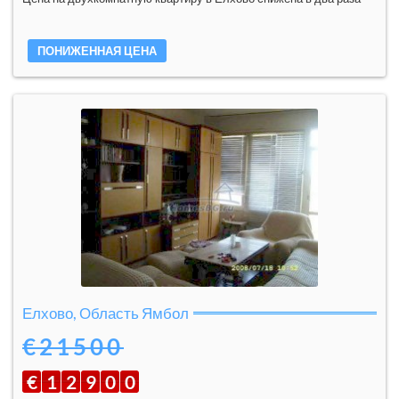
ПОНИЖЕННАЯ ЦЕНА
Елхово, Область Ямбол
€21500
€
1
2
9
0
0