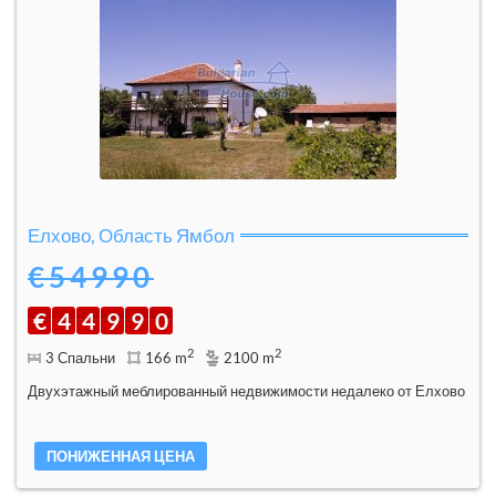
Елхово, Область Ямбол
€54990
€
4
4
9
9
0
2
2
3 Спальни
166 m
2100 m
Двухэтажный меблированный недвижимости недалеко от Елхово
ПОНИЖЕННАЯ ЦЕНА