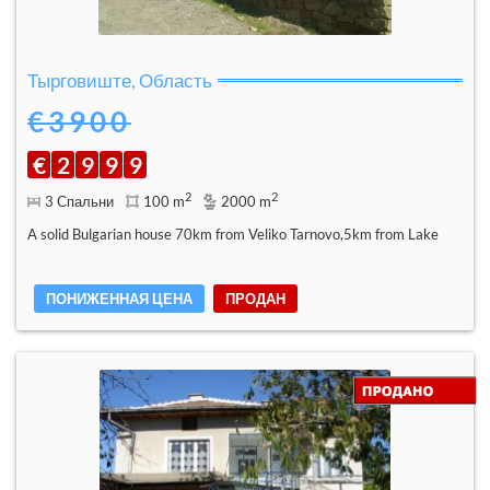
Тырговиште, Область
€3900
€
2
9
9
9
2
2
3 Спальни
100 m
2000 m
A solid Bulgarian house 70km from Veliko Tarnovo,5km from Lake
ПОНИЖЕННАЯ ЦЕНА
ПРОДАН