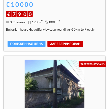
€10000
€
7
9
0
0
2
2
3 Спальни
120 m
800 m
Bulgarian house -beautiful views, surroundings-50km to Plovdiv
ПОНИЖЕННАЯ ЦЕНА
ЗАРЕЗЕРВИРОВАН