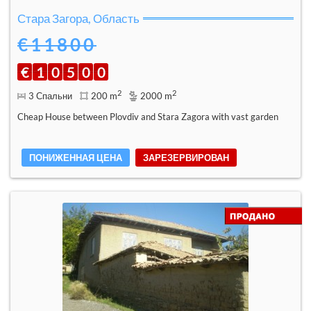
Стара Загора, Область
€11800
€
1
0
5
0
0
2
2
3 Спальни
200 m
2000 m
Cheap House between Plovdiv and Stara Zagora with vast garden
ПОНИЖЕННАЯ ЦЕНА
ЗАРЕЗЕРВИРОВАН