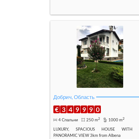
Добрич, Область
€
3
4
9
9
9
0
2
2
4 Спальни
250 m
1000 m
LUXURY, SPACIOUS HOUSE WITH 
PANORAMIC VIEW 3km from Albena