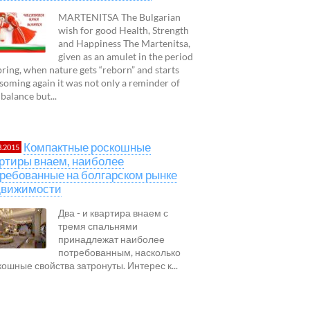
MARTENITSA The Bulgarian
wish for good Health, Strength
and Happiness The Martenitsa,
given as an amulet in the period
pring, when nature gets “reborn” and starts
soming again it was not only a reminder of
 balance but...
Компактные роскошные
3.2015
ртиры внаем, наиболее
ребованные на болгарском рынке
движимости
Два - и квартира внаем с
тремя спальнями
принадлежат наиболее
потребованным, насколько
кошные свойства затронуты. Интерес к...