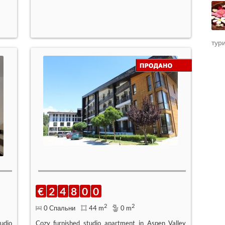
тур
€
2
4
8
0
0
2
2
0 Спальни
44 m
0 m
udio
Cozy furnished studio apartment in Aspen Valley