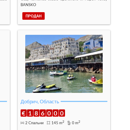
BANSKO
ПРОДАН
Добрич, Область
€
1
8
6
0
0
0
2
2
2 Спальни
145 m
0 m