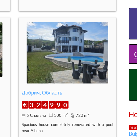
Добрич, Область
€
3
2
4
9
9
0
Но
2
2
5 Спальни
300 m
720 m
Spacious house completely renovated with a pool
01.0
near Albena
Bu