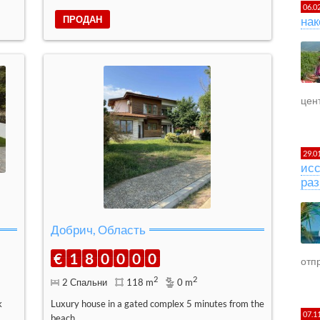
06.0
ПРОДАН
нак
цент
29.0
исс
раз
Добрич, Область
€
1
8
0
0
0
0
отпр
2
2
2 Спальни
118 m
0 m
k
Luxury house in a gated complex 5 minutes from the
07.1
beach