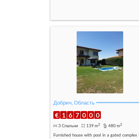
Добрич, Область
€
1
6
7
0
0
0
2
2
3 Спальни
139 m
480 m
Furnished house with pool in a gated complex 