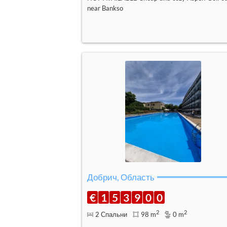
near Bankso
Добрич, Область
€
1
5
3
9
0
0
2
2
2 Спальни
98 m
0 m