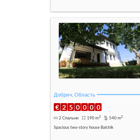
Добрич, Область
€
2
5
0
0
0
0
2
2
2 Спальни
190 m
540 m
Spacious two-story house Balchik