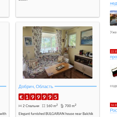
не
Уже 
22.1
про
сод
Добрич, Область
€
1
9
9
9
9
5
2
2
16.1
2 Спальни
160 m
700 m
Рос
with
Elegant furnished BULGARIAN house near Balchik