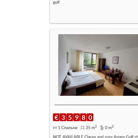
golf
€
3
5
9
8
0
2
2
1 Спальни
35 m
0 m
NOT AVAILABLE Cheap and cozy Aspen Golf st