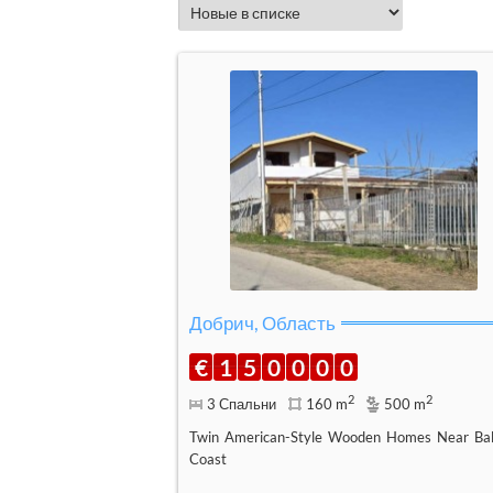
Добрич, Область
€
1
5
0
0
0
0
2
2
3 Спальни
160 m
500 m
Twin American-Style Wooden Homes Near Bal
Coast