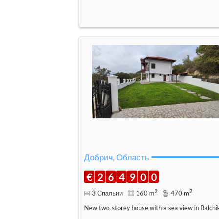
Добрич, Область
€
2
6
4
9
0
0
2
2
3 Спальни
160 m
470 m
New two-storey house with a sea view in Balchi