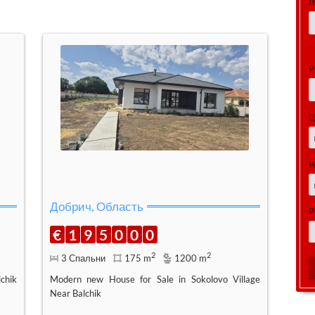
Л
Р
Ц
Р
Добрич, Область
Р
€
1
9
5
0
0
0
2
2
3 Спальни
175 m
1200 m
chik
Modern new House for Sale in Sokolovo Village
Near Balchik