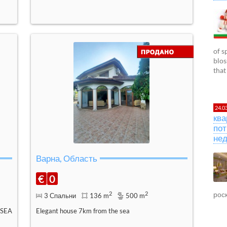
of s
blos
that
24.0
ква
пот
не
Варна, Область
€
0
2
2
рос
3 Спальни
136 m
500 m
SEA
Elegant house 7km from the sea