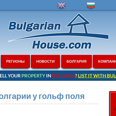
РЕГИОНЫ
НОВОСТИ
БОЛГАРИЯ
КОМПАН
ELL YOUR
PROPERTY
IN
BULGARIA
?
LIST IT WITH B
олгарии у гольф поля
Д