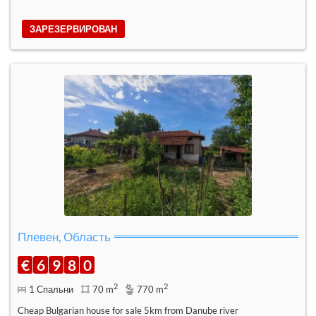
ЗАРЕЗЕРВИРОВАН
Плевен, Область
€
6
9
8
0
2
2
1 Спальни
70 m
770 m
Cheap Bulgarian house for sale 5km from Danube river