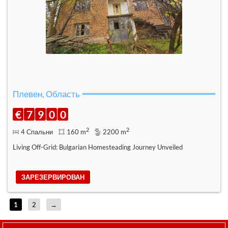
Плевен, Область
€
7
9
0
0
2
2
4 Спальни
160 m
2200 m
Living Off-Grid: Bulgarian Homesteading Journey Unveiled
ЗАРЕЗЕРВИРОВАН
1
2
→