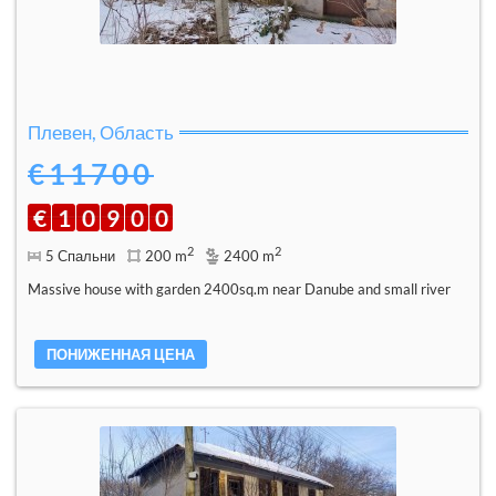
Плевен, Область
€11700
€
1
0
9
0
0
2
2
5 Спальни
200 m
2400 m
Massive house with garden 2400sq.m near Danube and small river
ПОНИЖЕННАЯ ЦЕНА