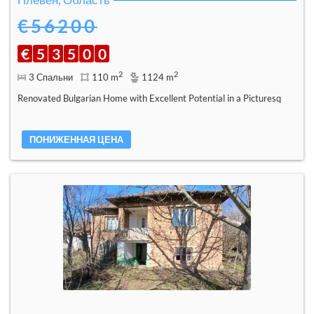
€56200
€
5
3
5
0
0
2
2
3 Спальни
110 m
1124 m
Renovated Bulgarian Home with Excellent Potential in a Picturesq
ПОНИЖЕННАЯ ЦЕНА