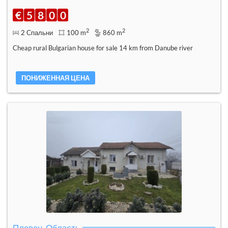
€
5
8
0
0
2
2
2 Спальни
100 m
860 m
Cheap rural Bulgarian house for sale 14 km from Danube river
ПОНИЖЕННАЯ ЦЕНА
Плевен, Область