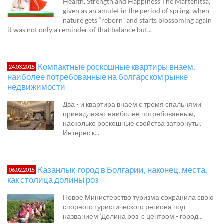
Health, Strength and Happiness The Martenitsa,
given as an amulet in the period of spring, when
nature gets “reborn” and starts blossoming again
it was not only a reminder of that balance but...
Компактные роскошные квартиры внаем,
24.03.2015
наиболее потребованные на болгарском рынке
недвижимости
Два - и квартира внаем с тремя спальнями
принадлежат наиболее потребованным,
насколько роскошные свойства затронуты.
Интерес к...
Казанлык-город в Болгарии, наконец, места,
06.02.2015
как столица долины роз
Новое Министерство туризма сохранила свою
спорного туристического региона под
названием ‘Долина роз’ с центром - город...