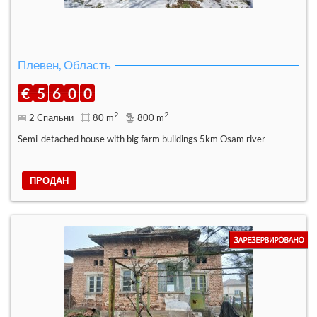
Плевен, Область
€
5
6
0
0
2
2
2 Спальни
80 m
800 m
Semi-detached house with big farm buildings 5km Osam river
ПРОДАН