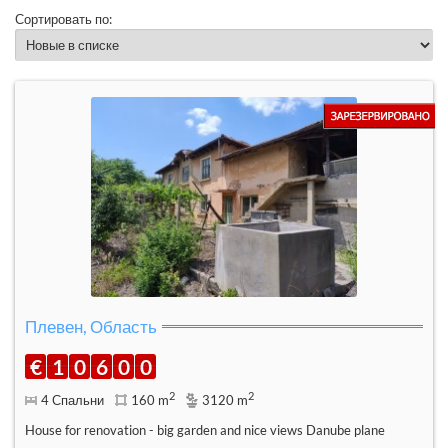
Сортировать по:
Плевен, Область
€
1
0
6
0
0
2
2
4 Спальни
160 m
3120 m
House for renovation - big garden and nice views Danube plane