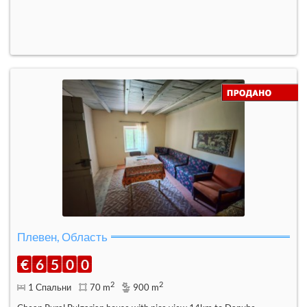
Плевен, Область
€
6
5
0
0
2
2
1 Спальни
70 m
900 m