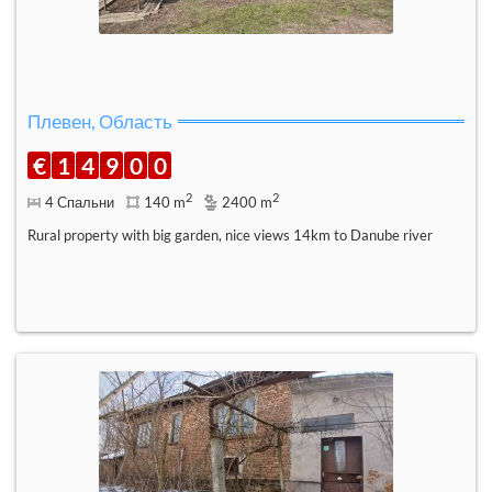
Плевен, Область
€
1
4
9
0
0
2
2
4 Спальни
140 m
2400 m
Rural property with big garden, nice views 14km to Danube river