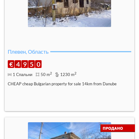
Плевен, Область
€
4
9
5
0
2
2
1 Спальни
50 m
1230 m
CHEAP cheap Bulgarian property for sale 14km from Danube