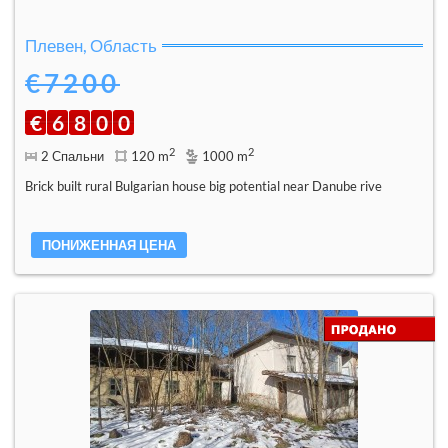
Плевен, Область
€7200
€
6
8
0
0
2
2
2 Спальни
120 m
1000 m
Brick built rural Bulgarian house big potential near Danube rive
ПОНИЖЕННАЯ ЦЕНА