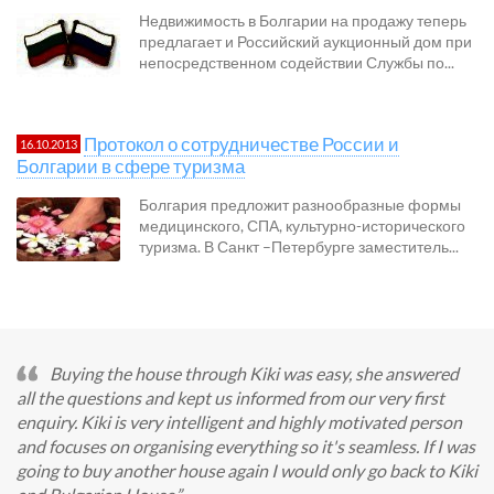
Недвижимость в Болгарии на продажу теперь
предлагает и Российский аукционный дом при
непосредственном содействии Службы по...
Протокол о сотрудничестве России и
16.10.2013
Болгарии в сфере туризма
Болгария предложит разнообразные формы
медицинского, СПА, культурно-исторического
туризма. В Санкт –Петербурге заместитель...
Buying the house through Kiki was easy, she answered
all the questions and kept us informed from our very first
enquiry. Kiki is very intelligent and highly motivated person
and focuses on organising everything so it's seamless. If I was
going to buy another house again I would only go back to Kiki