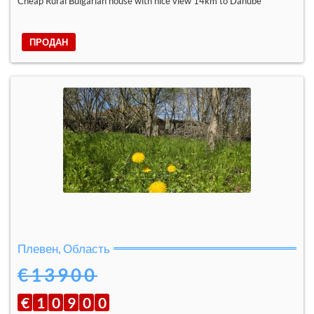
Cheap Rural Bulgarian house with nice view 14km to Danube
ПРОДАН
Плевен, Область
€13900
€
1
0
9
0
0