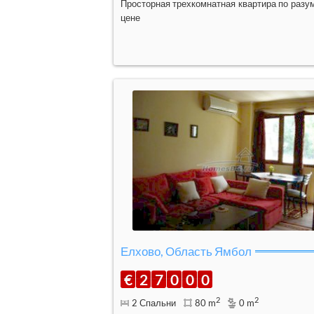
Просторная трехкомнатная квартира по разу
цене
Елхово, Область Ямбол
€
2
7
0
0
0
2
2
2 Спальни
80 m
0 m