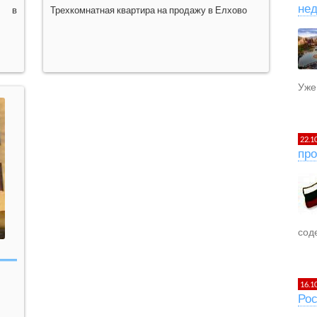
не
ра в
Трехкомнатная квартира на продажу в Елхово
Уже 
22.1
про
сод
16.1
Рос