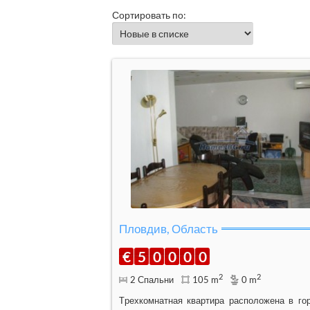
Сортировать по:
Пловдив, Область
€
5
0
0
0
0
2
2
2 Спальни
105 m
0 m
Tрехкомнатная квартира расположена в го