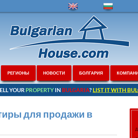
РЕГИОНЫ
НОВОСТИ
БОЛГАРИЯ
КОМПАН
ELL YOUR
PROPERTY
IN
BULGARIA
?
LIST IT WITH B
тиры для продажи в
Д