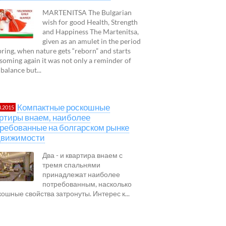
MARTENITSA The Bulgarian
wish for good Health, Strength
and Happiness The Martenitsa,
given as an amulet in the period
pring, when nature gets “reborn” and starts
soming again it was not only a reminder of
 balance but...
Компактные роскошные
3.2015
ртиры внаем, наиболее
ребованные на болгарском рынке
движимости
Два - и квартира внаем с
тремя спальнями
принадлежат наиболее
потребованным, насколько
кошные свойства затронуты. Интерес к...