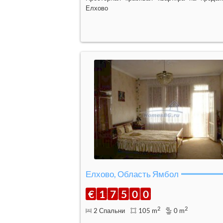
Елхово
Елхово, Область Ямбол
€
1
7
5
0
0
2
2
2 Спальни
105 m
0 m