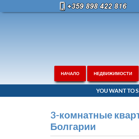
НАЧАЛО
НЕДВИЖИМОСТИ
YOU WANT TO S
3-комнатные квар
Болгарии