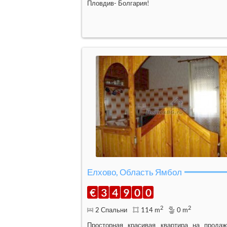
Пловдив- Болгария!
Елхово, Область Ямбол
€
3
4
9
0
0
2
2
2 Спальни
114 m
0 m
Просторная красивая квартира на прода