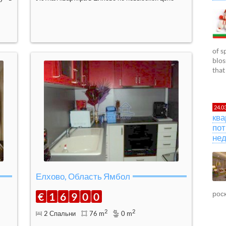
of s
blos
that
24.0
ква
пот
не
Елхово, Область Ямбол
рос
€
1
6
9
0
0
2
2
2 Спальни
76 m
0 m