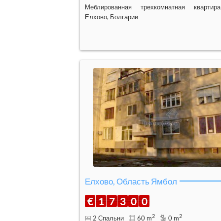
Меблированная трехкомнатная кварти
Елхово, Болгарии
Елхово, Область Ямбол
€
1
7
3
0
0
2
2
2 Спальни
60 m
0 m