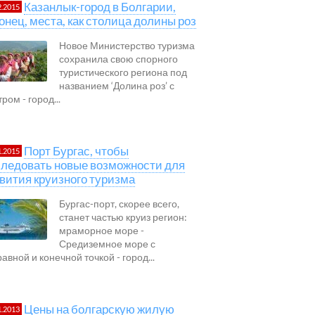
Казанлык-город в Болгарии,
2.2015
онец, места, как столица долины роз
Новое Министерство туризма
сохранила свою спорного
туристического региона под
названием ‘Долина роз’ с
ром - город...
Порт Бургас, чтобы
1.2015
ледовать новые возможности для
вития круизного туризма
Бургас-порт, скорее всего,
станет частью круиз регион:
мраморное море -
Средиземное море с
авной и конечной точкой - город...
Цены на болгарскую жилую
1.2013