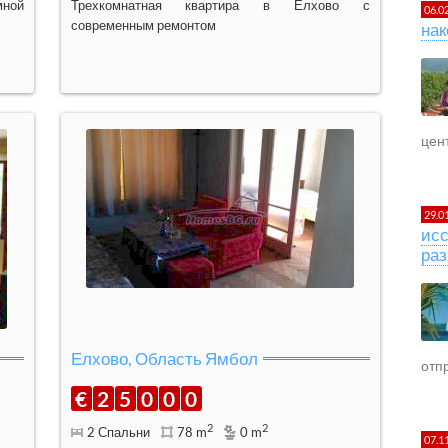
мной
Трехкомнатная квартира в Елхово с
06.0
современным ремонтом
нак
цент
29.0
исс
раз
Елхово, Область Ямбол
отпр
€
2
5
0
0
0
2
2
2 Спальни
78 m
0 m
07.1