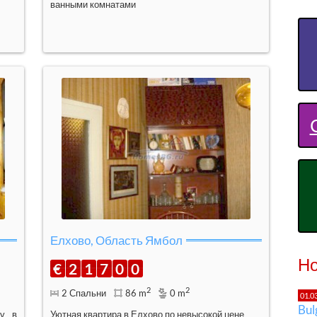
ванными комнатами
Елхово, Область Ямбол
Но
€
2
1
7
0
0
2
2
2 Спальни
86 m
0 m
01.0
Bu
жу в
Уютная квартира в Елхово по невысокой цене