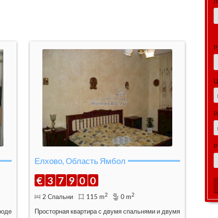
Л
Р
Ц
Р
Р
Елхово, Область Ямбол
€
3
7
9
0
0
2
2
2 Спальни
115 m
0 m
роде
Просторная квартира с двумя спальнями и двумя