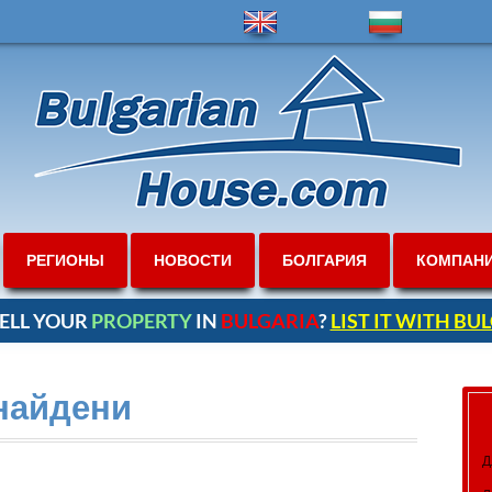
РЕГИОНЫ
НОВОСТИ
БОЛГАРИЯ
КОМПАН
ELL YOUR
PROPERTY
IN
BULGARIA
?
LIST IT WITH B
найдени
Д