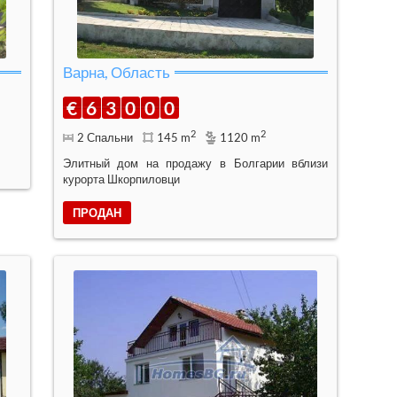
Варна, Область
€
6
3
0
0
0
2
2
2 Спальни
145 m
1120 m
Элитный дом на продажу в Болгарии вблизи
курорта Шкорпиловци
ПРОДАН