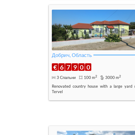
Добрич, Область
€
6
7
9
0
0
2
2
3 Спальни
100 m
3000 m
Renovated country house with a large yard 
Tervel