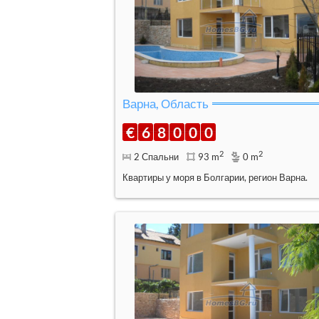
Варна, Область
€
6
8
0
0
0
2
2
2 Спальни
93 m
0 m
Квартиры у моря в Болгарии, регион Варна.