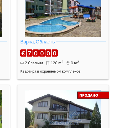
Варна, Область
€
7
0
0
0
0
2
2
2 Спальни
120 m
0 m
Квартира в охраняемом комплексе