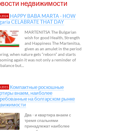
вости недвижимости
HAPPY BABA MARTA - HOW
3.2024
lgaria CELABRATE THAT DAY
MARTENITSA The Bulgarian
wish for good Health, Strength
and Happiness The Martenitsa,
given as an amulet in the period
pring, when nature gets “reborn” and starts
soming again it was not only a reminder of
 balance but...
Компактные роскошные
3.2015
ртиры внаем, наиболее
ребованные на болгарском рынке
движимости
Два - и квартира внаем с
тремя спальнями
принадлежат наиболее