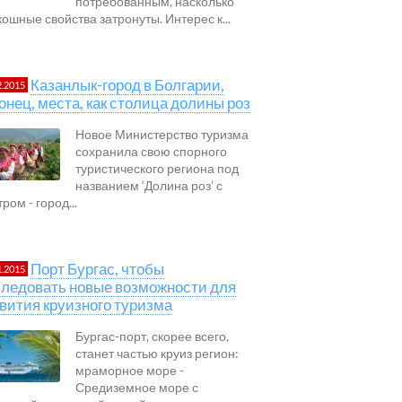
потребованным, насколько
кошные свойства затронуты. Интерес к...
Казанлык-город в Болгарии,
2.2015
онец, места, как столица долины роз
Новое Министерство туризма
сохранила свою спорного
туристического региона под
названием ‘Долина роз’ с
ром - город...
Порт Бургас, чтобы
1.2015
ледовать новые возможности для
вития круизного туризма
Бургас-порт, скорее всего,
станет частью круиз регион:
мраморное море -
Средиземное море с