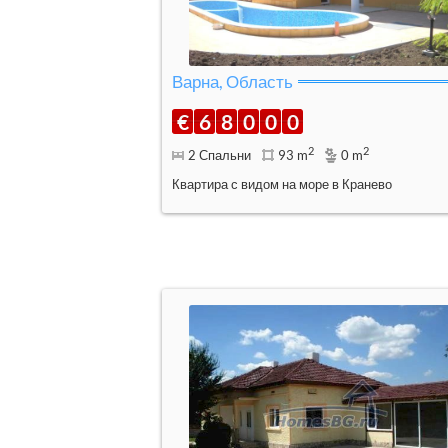
Варна, Область
€
6
8
0
0
0
2
2
2 Спальни
93 m
0 m
Квартира с видом на море в Кранево