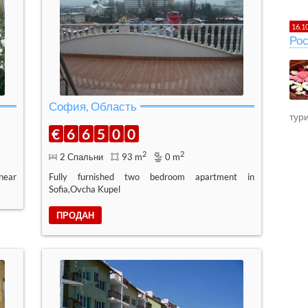
16.1
Рос
София, Область
тур
€
6
6
5
0
0
2
2
2 Спальни
93 m
0 m
near
Fully furnished two bedroom apartment in
Sofia,Ovcha Kupel
ПРОДАН