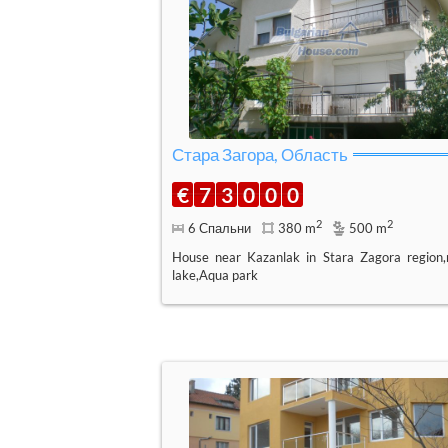
Стара Загора, Область
€
7
3
0
0
0
2
2
6 Спальни
380 m
500 m
House near Kazanlak in Stara Zagora region,
lake,Aqua park