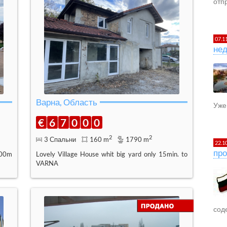
отпр
07.1
не
Варна, Область
Уже 
€
6
7
0
0
0
2
2
3 Спальни
160 m
1790 m
22.1
про
800m
Lovely Village House whit big yard only 15min. to
VARNA
сод