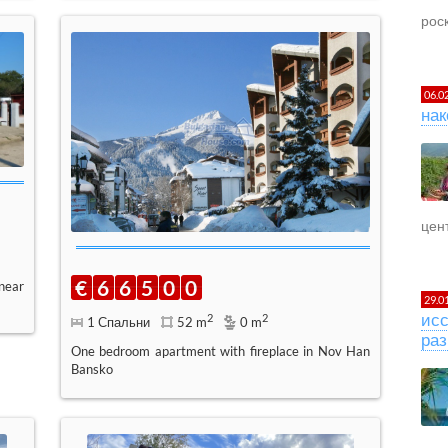
рос
06.0
нак
цент
€
6
6
5
0
0
near
29.0
исс
2
2
1 Спальни
52 m
0 m
раз
One bedroom apartment with fireplace in Nov Han
Bansko