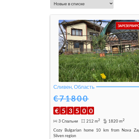
Сливен, Область
€71800
€
5
3
5
0
0
2
2
3 Спальни
212 m
1820 m
Cozy Bulgarian home 10 km from Nova Za
Sliven region