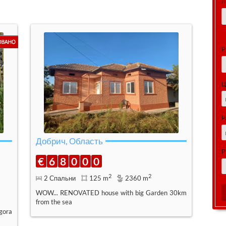
Л
Р
Ц
Р
Добрич, Область
Р
€
6
8
0
0
0
2
2
2 Спальни
125 m
2360 m
WOW... RENOVATED house with big Garden 30km
from the sea
gora