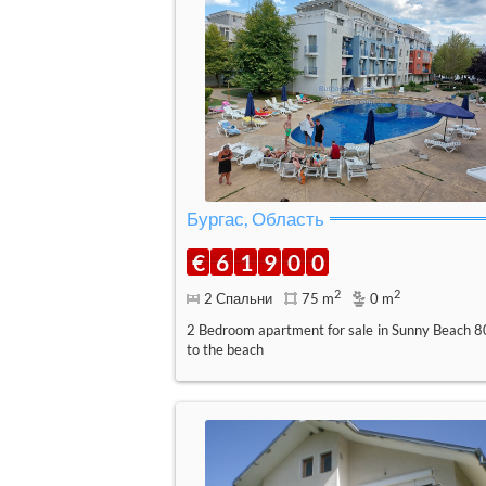
Бургас, Область
€
6
1
9
0
0
2
2
2 Спальни
75 m
0 m
2 Bedroom apartment for sale in Sunny Beach 
to the beach