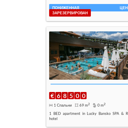
ПОНИЖЕННАЯ ЦЕН
ЗАРЕЗЕРВИРОВАН
€
6
8
5
0
0
2
2
1 Спальни
69 m
0 m
1 BED apartment in Lucky Bansko SPA & R
hotel