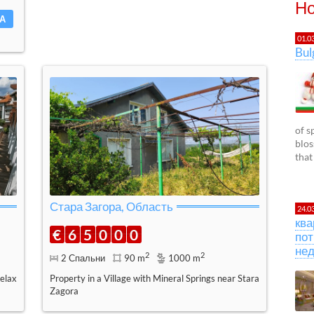
Но
А
01.0
Bu
of s
blos
that
Стара Загора, Область
24.0
ква
€
6
5
0
0
0
пот
не
2
2
2 Спальни
90 m
1000 m
elax
Property in a Village with Mineral Springs near Stara
Zagora