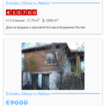
Елхово, Область Ямбол
€
1
0
7
0
0
2
2
2 Спальни
70 m
1000 m
Дом на продажу в красивой болгарской деревне Лесово
Елхово, Область Ямбол
€9000