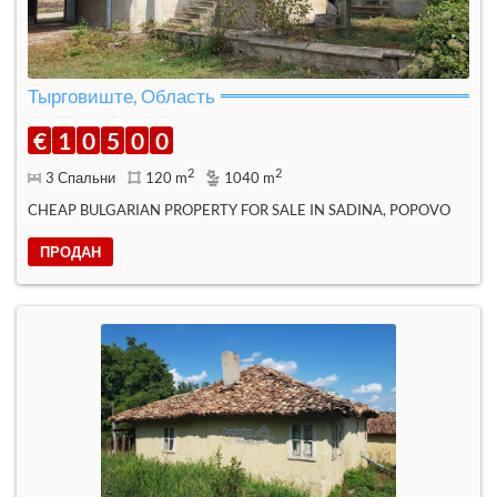
Тырговиште, Область
€
1
0
5
0
0
2
2
3 Спальни
120 m
1040 m
CHEAP BULGARIAN PROPERTY FOR SALE IN SADINA, POPOVO
ПРОДАН