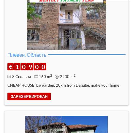
Плевен, Область
€
1
0
9
0
0
2
2
3 Спальни
160 m
2200 m
CHEAP HOUSE, big garden, 20km from Danube, make your home
ЗАРЕЗЕРВИРОВАН