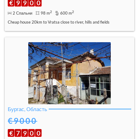
€
9
9
0
0
2
2
2 Спальни
98 m
600 m
Cheap house 20km to Vratsa close to river, hills and fields
Бургас, Область
€9000
€
7
9
0
0