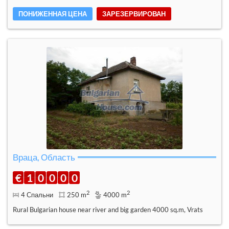
ПОНИЖЕННАЯ ЦЕНА
ЗАРЕЗЕРВИРОВАН
Враца, Область
€
1
0
0
0
0
2
2
4 Спальни
250 m
4000 m
Rural Bulgarian house near river and big garden 4000 sq.m, Vrats