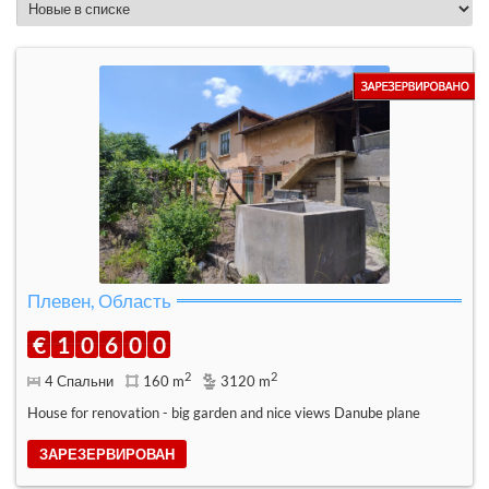
Плевен, Область
€
1
0
6
0
0
2
2
4 Спальни
160 m
3120 m
House for renovation - big garden and nice views Danube plane
ЗАРЕЗЕРВИРОВАН