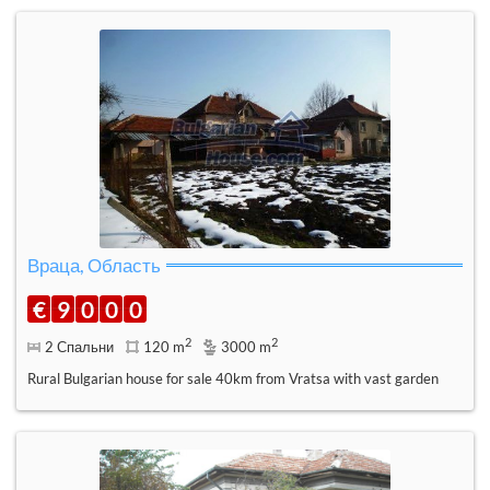
Враца, Область
€
9
0
0
0
2
2
2 Спальни
120 m
3000 m
Rural Bulgarian house for sale 40km from Vratsa with vast garden