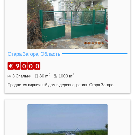
Стара Загора, Область
€
9
0
0
0
2
2
3 Спальни
80 m
1000 m
Продается кирпичный дом в деревне, регион Стара Загора.