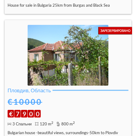
House for sale in Bulgaria 25km from Burgas and Black Sea
Пловдив, Область
€10000
€
7
9
0
0
2
2
3 Спальни
120 m
800 m
Bulgarian house -beautiful views, surroundings-50km to Plovdiv