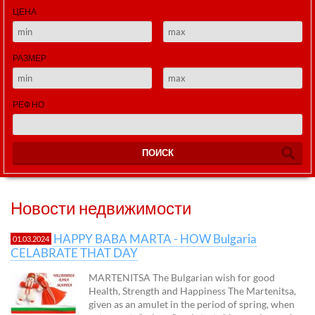
ЦЕНА
РАЗМЕР
РЕФ НО
ПОИСК
Новости недвижимости
HAPPY BABA MARTA - HOW Bulgaria
01.03.2024
CELABRATE THAT DAY
MARTENITSA The Bulgarian wish for good
Health, Strength and Happiness The Martenitsa,
given as an amulet in the period of spring, when