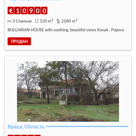
€
1
0
9
0
0
2
2
3 Спальни
120 m
2280 m
BULGARIAN HOUSE with soothing, beautiful views Konak , Popovo
ПРОДАН
Враца, Область