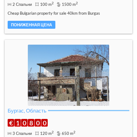
2
2
2 Спальни
100 m
1500 m
Cheap Bulgarian property for sale 40km from Burgas
ПОНИЖЕННАЯ ЦЕНА
Бургас, Область
€
1
0
8
0
0
2
2
3 Спальни
120 m
650 m