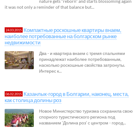
nature gets “reborn” and starts blossoming again
it was not only a reminder of that balance but...
Компактные роскошные квартиры внаем,
24.03.2015
наиболее потребованные на болгарском рынке
недвижимости
Два - и квартира внаем с тремя спальнями
принадлежат наиболее потребованным,
насколько роскошные свойства затронуты.
Интерес к...
Казанлык-город в Болгарии, наконец, места,
06.02.2015
как столица долины роз
Новое Министерство туризма сохранила свою
спорного туристического региона под
названием ‘Долина роз’ с центром - город...