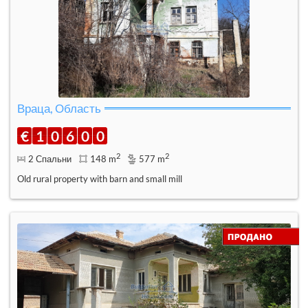
Враца, Область
€
1
0
6
0
0
2
2
2 Спальни
148 m
577 m
Old rural property with barn and small mill