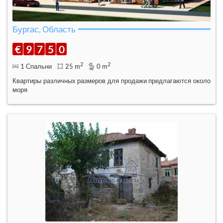
Бургас, Область
€
9
7
5
0
2
2
1 Спальни
25 m
0 m
Квартиры различных размеров для продажи предлагаются около
моря