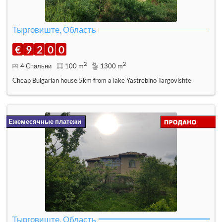
Тырговиште, Область
€
9
2
0
0
2
2
4 Спальни
100 m
1300 m
Cheap Bulgarian house 5km from a lake Yastrebino Targovishte
Ежемесячные платежи
Тырговиште, Область