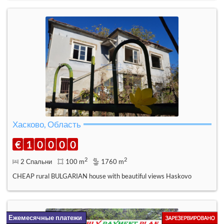
Хасково, Область
€
1
0
0
0
0
2
2
2 Спальни
100 m
1760 m
CHEAP rural BULGARIAN house with beautiful views Haskovo
Ежемесячные платежи