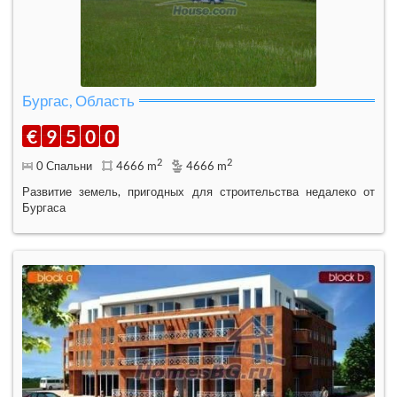
Бургас, Область
€
9
5
0
0
2
2
0 Спальни
4666 m
4666 m
Развитие земель, пригодных для строительства недалеко от
Бургаса